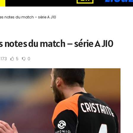
es notes du match – série A J10
s notes du match – série A J10
173
5
0