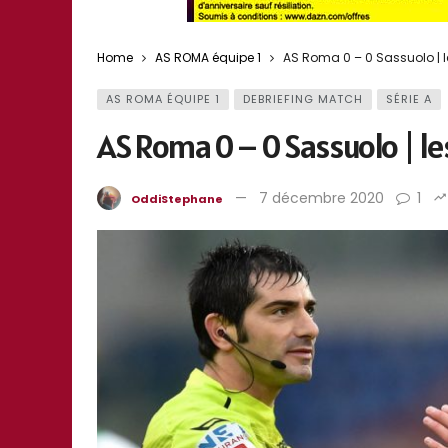
Home
AS ROMA équipe 1
AS Roma 0 – 0 Sassuolo | l
AS ROMA ÉQUIPE 1
DEBRIEFING MATCH
SÉRIE A
AS Roma 0 – 0 Sassuolo | le
7 décembre 2020
1
OddiStephane