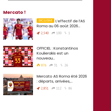
Mercato !
L’effectif de l’AS
Roma au 06 août 2026…
2,540
100
1
OFFICIEL : Konstantinos
Koulierakis est un
nouveau…
876
31
26
Mercato AS Roma été 2026
: départs, arrivées,…
2,851
112
86