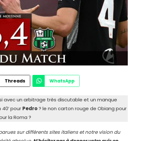
Threads
WhatsApp
ssi avec un arbitrage très discutable et un manque
n 40′ pour
Pedro
? le non carton rouge de Obiang pour
pour la Roma ?
rues sur différents sites italiens et notre vision du
vérité absolue.
N’hésitez pas à donner votre avis en