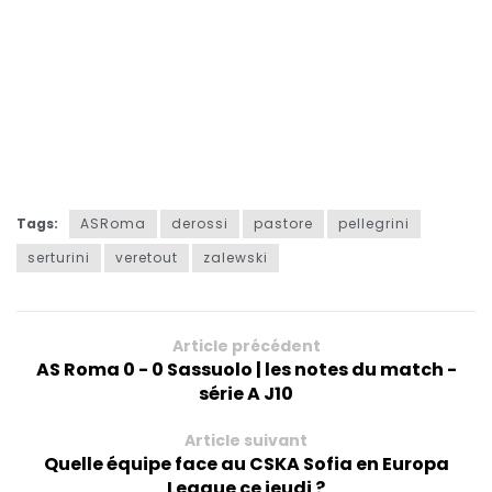
Tags:
ASRoma
derossi
pastore
pellegrini
serturini
veretout
zalewski
Article précédent
AS Roma 0 - 0 Sassuolo | les notes du match -
série A J10
Article suivant
Quelle équipe face au CSKA Sofia en Europa
League ce jeudi ?