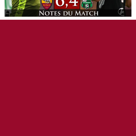
AS ROMA ÉQUIPE 1
DEBRIEFING MATCH
SÉRIE A
AS Roma 0 – 0 Sassuolo | les notes du
match – série A J10
7 décembre 2020
1
176
5
0
OddiStephane
3
Match nul qui laisse un goût amer aux Giallorossi
avec un arbitrage très discutable et un manque
évident de réussite. Les deux cartons jaunes en 40′
pour
Pedro
? le non carton rouge de Obiang pour sa