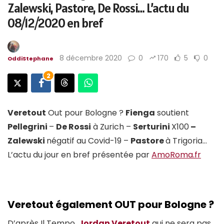
Zalewski, Pastore, De Rossi… L’actu du
08/12/2020 en bref
8 décembre 2020
0
170
5
0
OddiStephane
2
Veretout
Out pour Bologne ?
Fienga
soutient
Pellegrini
–
De Rossi
à Zurich –
Serturini
X100
–
Zalewski
négatif au Covid-19 –
Pastore
à Trigoria…
L’actu du jour en bref présentée par
AmoRoma.fr
Veretout également OUT pour Bologne ?
D’après Il Tempo,
Jordan Veretout
qui ne sera pas