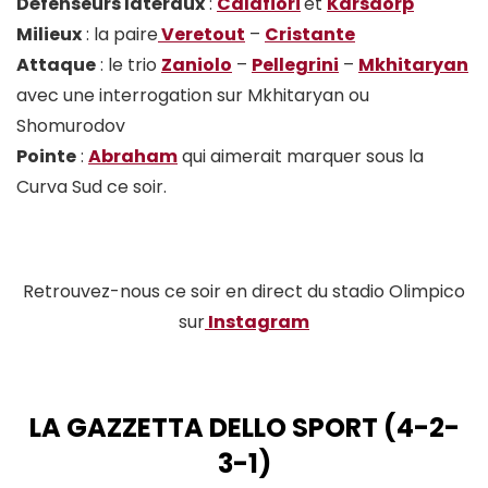
Défenseurs latéraux
:
Calafiori
et
Karsdorp
Milieux
: la paire
Veretout
–
Cristante
Attaque
: le trio
Zaniolo
–
Pellegrini
–
Mkhitaryan
avec une interrogation sur Mkhitaryan ou
Shomurodov
Pointe
:
Abraham
qui aimerait marquer sous la
Curva Sud ce soir.
Retrouvez-nous ce soir en direct du stadio Olimpico
sur
Instagram
LA GAZZETTA DELLO SPORT (4-2-
3-1)