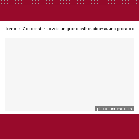
Home
Gasperini : « Je vois un grand enthousiasme, une grande passio
photo : asroma.com
AS ROMA ÉQUIPE 1
ONEFOOTBALL
SÉRIE A
Gasperini : « Je vois un grand