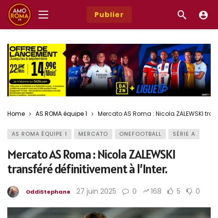
Publier
Home
AS ROMA équipe 1
Mercato AS Roma : Nicola ZALEWSKI transfé
AS ROMA ÉQUIPE 1
MERCATO
ONEFOOTBALL
SÉRIE A
Mercato AS Roma : Nicola ZALEWSKI
transféré définitivement à l’Inter.
27 juin 2025
0
168
5
0
OddiStephane