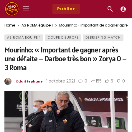
Publier
Home
AS ROMA équipe 1
Mourinho: « Important de gagner après u
AS ROMA ÉQUIPE 1
COUPE D'EUROPE
DEBRIEFING MATCH
Mourinho: « Important de gagner après
une défaite – Darboe très bon » Zorya 0 –
3 Roma
1 octobre 2021
0
155
5
0
OddiStephane