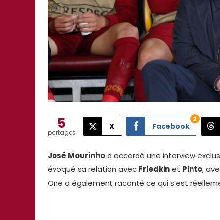
5
2
X
Facebook
partages
José Mourinho
a accordé une interview exclu
évoqué sa relation avec
Friedkin
et
Pinto
, av
One a également raconté ce qui s’est réellem