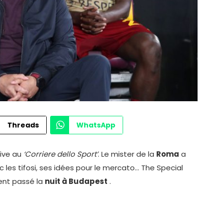
Threads
WhatsApp
sive au
‘Corriere dello Sport’
. Le mister de la
Roma
a
ec les tifosi, ses idées pour le mercato… The Special
ent passé la
nuit à Budapest
.