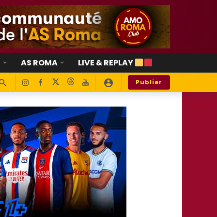
E
AS ROMA
LIVE & REPLAY
Publier