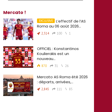
Mercato !
L’effectif de l’AS
Roma au 06 août 2026…
2,514
100
1
OFFICIEL : Konstantinos
Koulierakis est un
nouveau…
870
31
26
Mercato AS Roma été 2026
: départs, arrivées,…
2,845
111
85