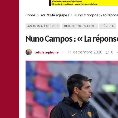
Home
AS ROMA équipe 1
Nuno Campos : « La réponse 
AS ROMA ÉQUIPE 1
DEBRIEFING MATCH
SÉRIE A
Nuno Campos : « La réponse
14 décembre 2020
0
OddiStephane