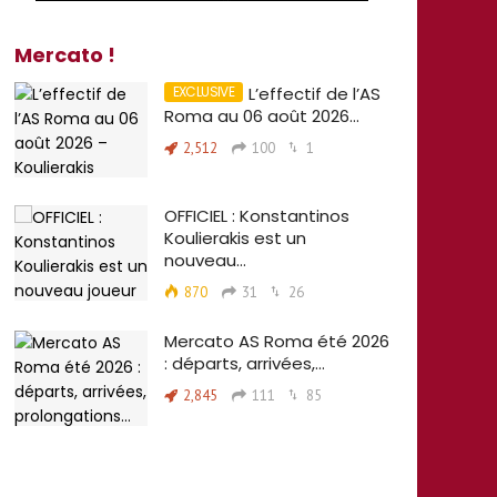
Mercato !
L’effectif de l’AS
Roma au 06 août 2026…
2,512
100
1
OFFICIEL : Konstantinos
Koulierakis est un
nouveau…
870
31
26
Mercato AS Roma été 2026
: départs, arrivées,…
2,845
111
85