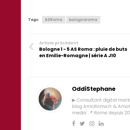
Tags:
ASRoma
bolognaroma
Article précédent
Bologne 1 - 5 AS Roma : pluie de buts
en Emilie-Romagne | série A J10
OddiStephane
▶ Consultant digital mar
blog AmoRoma.fr & AmoR
media' 📍 Rome depuis 201