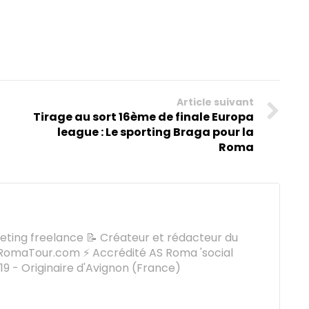
Article suivant
Tirage au sort 16ème de finale Europa
league : Le sporting Braga pour la
Roma
keting freelance 📝 Créateur et rédacteur du
omaTour.com ⚡ Accrédité AS Roma 'social
9 - Originaire d'Avignon (France)