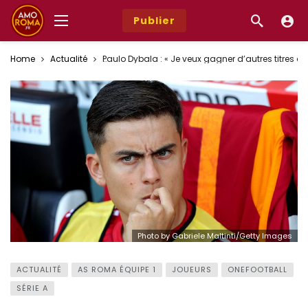
Publier
Home
Actualité
Paulo Dybala : « Je veux gagner d’autres titres a
Photo by Gabriele Maltinti/Getty Images
ACTUALITÉ
AS ROMA ÉQUIPE 1
JOUEURS
ONEFOOTBALL
SÉRIE A