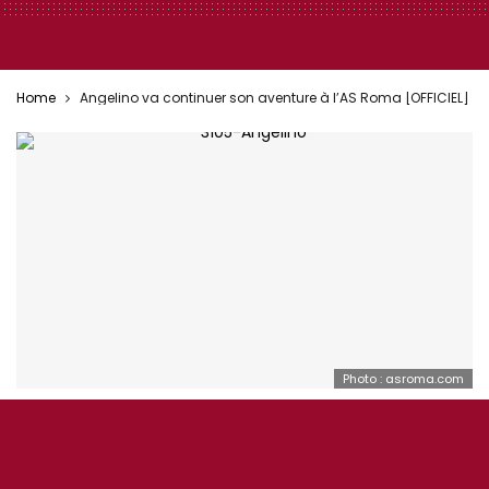
Home
Angelino va continuer son aventure à l’AS Roma [OFFICIEL]
Photo : asroma.com
AS ROMA ÉQUIPE 1
MERCATO
ONEFOOTBALL
SÉRIE A
Angelino va continuer son aventure à l’AS