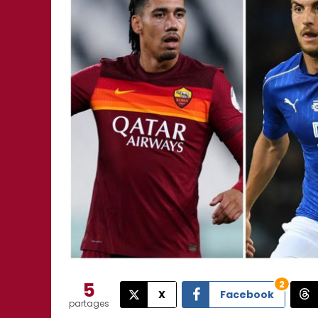
5
2
X
Facebook
partages