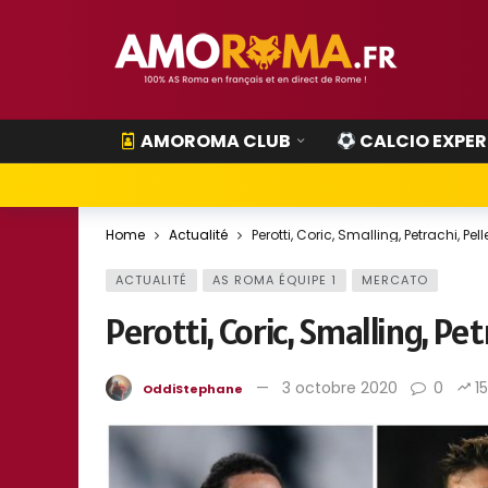
AMOROMA CLUB
CALCIO EXPER
Home
Actualité
Perotti, Coric, Smalling, Petrachi, Pe
ACTUALITÉ
AS ROMA ÉQUIPE 1
MERCATO
Perotti, Coric, Smalling, Pe
3 octobre 2020
0
1
OddiStephane