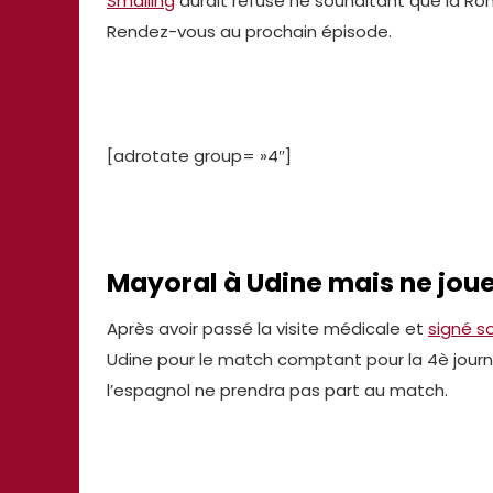
Smalling
aurait refusé ne souhaitant que la Ro
Rendez-vous au prochain épisode.
[adrotate group= »4″]
Mayoral à Udine mais ne joue
Après avoir passé la visite médicale et
signé s
Udine pour le match comptant pour la 4è journée
l’espagnol ne prendra pas part au match.