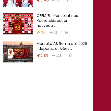
2,406
95
1
OFFICIEL : Konstantinos
Koulierakis est un
nouveau…
864
31
26
Mercato AS Roma été 2026
: départs, arrivées,…
2,833
111
85