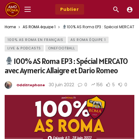
Publier
Home
AS ROMA équipe 1
100% AS Roma EP3 : Spécial MERCATO a
100% AS ROMA EN FRANÇAIS
AS ROMA ÉQUIPE 1
LIVE & PODCASTS
ONEFOOTBALL
100% AS Roma EP3 : Spécial MERCATO
avec Aymeric Allaigre et Dario Romeo
30 juin 2022
0
156
5
0
OddiStephane