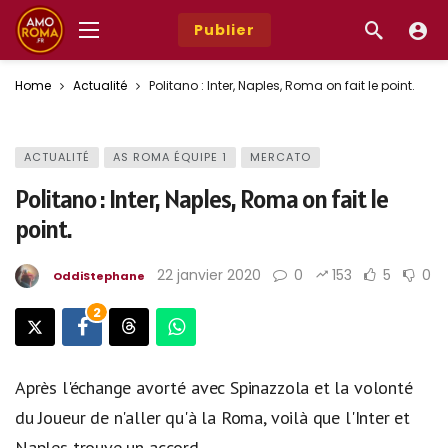
Publier
Home
Actualité
Politano : Inter, Naples, Roma on fait le point.
Photo : Sky sport IT
ACTUALITÉ
AS ROMA ÉQUIPE 1
MERCATO
Politano : Inter, Naples, Roma on fait le
point.
22 janvier 2020
0
153
5
0
OddiStephane
2
Après l'échange avorté avec Spinazzola et la volonté
du Joueur de n'aller qu'à la Roma, voilà que l'Inter et
Naples trouve un accord...