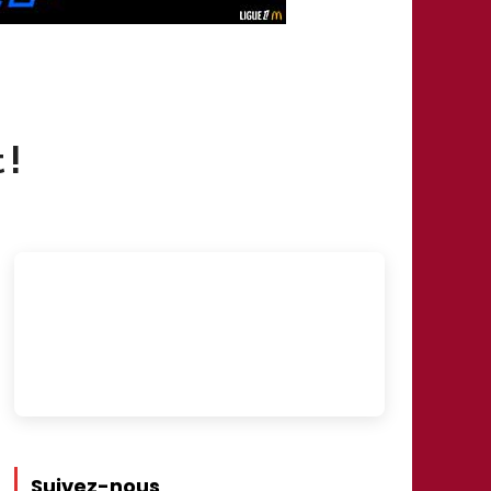
 !
Suivez-nous