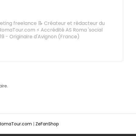
keting freelance 📝 Créateur et rédacteur du
omaTour.com ⚡ Accrédité AS Roma 'social
9 - Originaire d'Avignon (France)
ire.
RomaTour.com
|
ZeFanShop