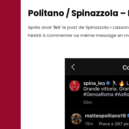
Politano / Spinazzola 
Après avoir ‘liké’ le post de Spinazzola « Laisson
hésité à commenter ce même message en met