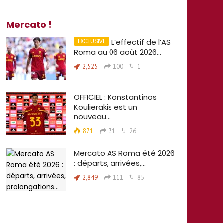
Mercato !
L’effectif de l’AS
Roma au 06 août 2026…
2,525
100
1
OFFICIEL : Konstantinos
Koulierakis est un
nouveau…
871
31
26
Mercato AS Roma été 2026
: départs, arrivées,…
2,849
111
85