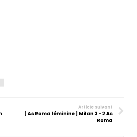
a
Article suivant
n
[ As Roma féminine ] Milan 3 - 2 As
Roma