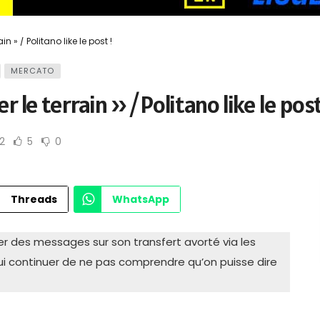
n » / Politano like le post !
MERCATO
r le terrain » / Politano like le post
52
5
0
Threads
WhatsApp
er des messages sur son transfert avorté via les
ui continuer de ne pas comprendre qu’on puisse dire