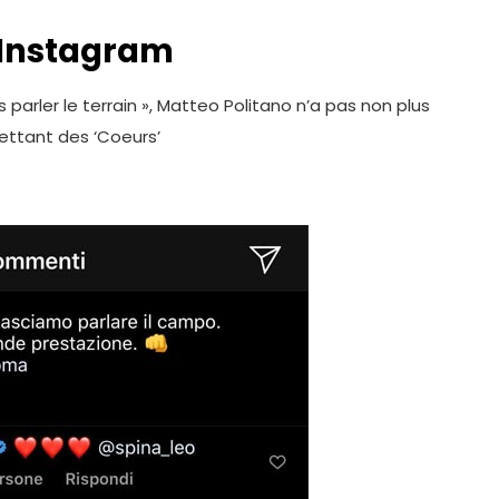
– Instagram
s parler le terrain », Matteo Politano n’a pas non plus
tant des ‘Coeurs’