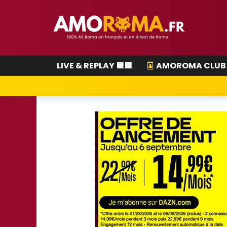
LIVE & REPLAY 🟨🟥
AMOROMA CLUB