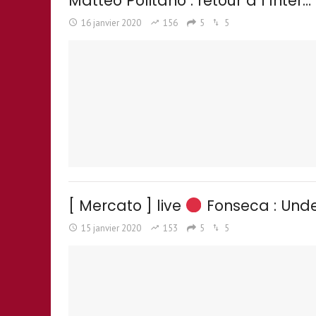
Matteo Politano : retour à l’Inter…
16 janvier 2020
156
5
5
[ Mercato ] live
Fonseca : Unde
15 janvier 2020
153
5
5