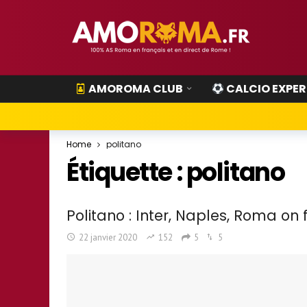
AMOROMA CLUB
CALCIO EXPER
Home
politano
Étiquette :
politano
Politano : Inter, Naples, Roma on fa
22 janvier 2020
152
5
5