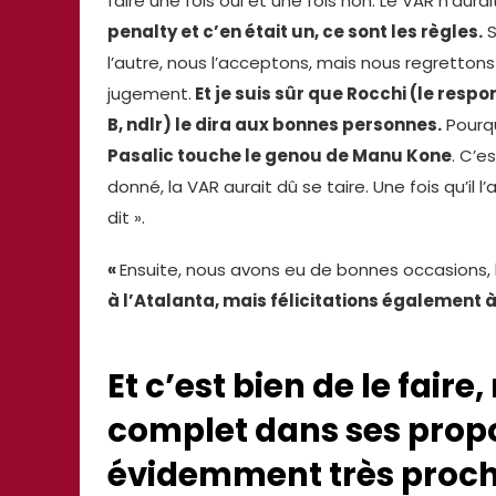
faire une fois oui et une fois non. Le VAR n’aura
penalty et c’en était un, ce sont les règles.
S
l’autre, nous l’acceptons, mais nous regrettons 
jugement.
Et je suis sûr que Rocchi (le respo
B, ndlr) le dira aux bonnes personnes.
Pourqu
Pasalic touche le genou de Manu Kone
. C’es
donné, la VAR aurait dû se taire. Une fois qu’il l
dit ».
«
Ensuite, nous avons eu de bonnes occasions, l
à l’Atalanta, mais félicitations également 
Et c’est bien de le faire
complet dans ses prop
évidemment très proch