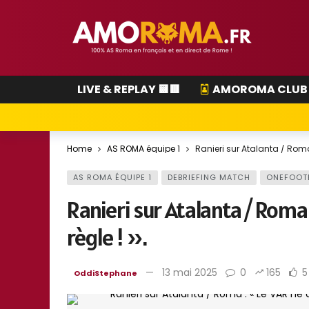
LIVE & REPLAY 🟨🟥
AMOROMA CLUB
Home
AS ROMA équipe 1
Ranieri sur Atalanta / Roma :
AS ROMA ÉQUIPE 1
DEBRIEFING MATCH
ONEFOOT
Ranieri sur Atalanta / Roma 
règle ! ».
13 mai 2025
0
165
5
OddiStephane