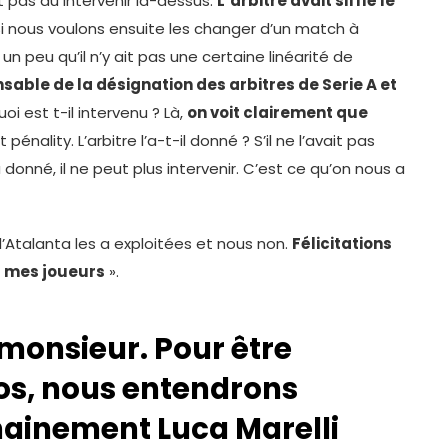
it pas dû intervenir là-dessus.
L’arbitre avait sifflé le
i nous voulons ensuite les changer d’un match à
un peu qu’il n’y ait pas une certaine linéarité de
nsable de la désignation des arbitres de Serie A et
oi est t-il intervenu ? Là,
on voit clairement que
t pénality. L’arbitre l’a-t-il donné ? S’il ne l’avait pas
’a donné, il ne peut plus intervenir. C’est ce qu’on nous a
’Atalanta les a exploitées et nous non.
Félicitations
à mes joueurs
».
, monsieur. Pour être
os, nous entendrons
ainement Luca Marelli