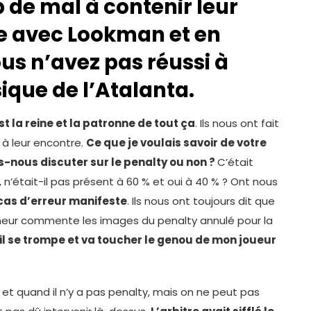
de mal à contenir leur
he avec Lookman et en
s n’avez pas réussi à
sique de l’Atalanta.
est la reine et la patronne de tout ça
. Ils nous ont fait
à leur encontre.
Ce que je voulais savoir de votre
ns-nous discuter sur le penalty ou non ?
C’était
n’était-il pas présent à 60 % et oui à 40 % ? Ont nous
 cas d’erreur manifeste
. Ils nous ont toujours dit que
aîneur commente les images du penalty annulé pour la
il se trompe et va toucher le genou de mon joueur
y et quand il n’y a pas penalty, mais on ne peut pas