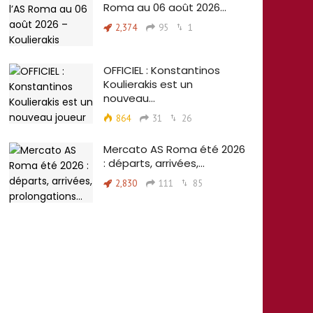
Roma au 06 août 2026…
2,374
95
1
OFFICIEL : Konstantinos
Koulierakis est un
nouveau…
864
31
26
Mercato AS Roma été 2026
: départs, arrivées,…
2,830
111
85