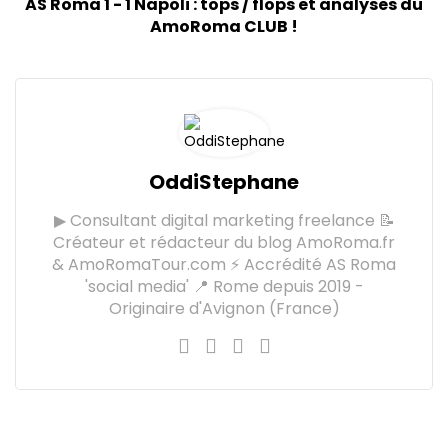
AS Roma 1 - 1 Napoli : tops / flops et analyses du
AmoRoma CLUB !
OddiStephane
▶ Consultant digital marketing freelance 📝
Créateur et rédacteur du blog AmoRoma.fr
& AmoRomaTour.com ⚡ Accrédité AS Roma
'social media' 📍 Rome depuis 2019 -
Originaire d'Avignon (France)