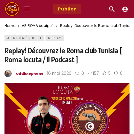
Publier
Home
AS ROMA équipe 1
Replay! Découvrez le Roma club Tunisia 
AS ROMA ÉQUIPE 1
REPLAY
Replay! Découvrez le Roma club Tunisia [
Roma locuta / il Podcast ]
16 mai 2020
0
157
5
0
OddiStephane