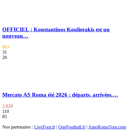
OFFICIEL : Konstantinos Koulierakis est un
nouveau…
863
31
26
Mercato AS Roma été 2026 : départs, arrivées,…
2,829
110
85
Nos partenaires :
LiveFoot.fr
|
OneFootball.fr
|
AmoRomaTour.com