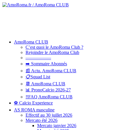
AmoRoma CLUB
C’est quoi le AmoRoma Club ?
Rejoindre le AmoRoma Club
—————–
➡️ Sommaire Abonnés
📰 Actu. AmoRoma CLUB
📋Squad List
📆 AmoRoma CLUB
📊 PronoCalcio 2026-27
‼️FAQ AmoRoma CLUB
⚽ Calcio Experience
AS ROMA masculine
Effectif au 30 juillet 2026
Mercato été 2026
Mercato janvier 2026