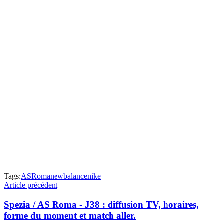
Tags:
ASRoma
newbalance
nike
Article précédent
Spezia / AS Roma - J38 : diffusion TV, horaires,
forme du moment et match aller.