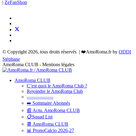
|
ZeFanShop
© Copyright 2026, tous droits réservés | ❤️AmoRoma.fr by
ODDI
Stéphane
AmoRoma CLUB - Mentions légales
AmoRoma CLUB
C’est quoi le AmoRoma Club ?
Rejoindre le AmoRoma Club
—————–
➡️ Sommaire Abonnés
📰 Actu. AmoRoma CLUB
📋Squad List
📆 AmoRoma CLUB
📊 PronoCalcio 2026-27