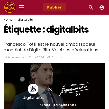
Publier
Home
digitalbits
Étiquette :
digitalbits
Francesco Totti est le nouvel ambassadeur
mondial de DigitalBits. Voici ses déclarations
6 décembre 2021
161
5
5