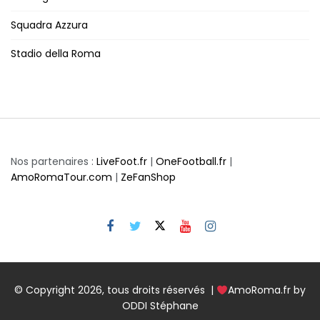
Squadra Azzura
Stadio della Roma
Nos partenaires :
LiveFoot.fr
|
OneFootball.fr
|
AmoRomaTour.com
|
ZeFanShop
© Copyright 2026, tous droits réservés |
AmoRoma.fr by
ODDI Stéphane