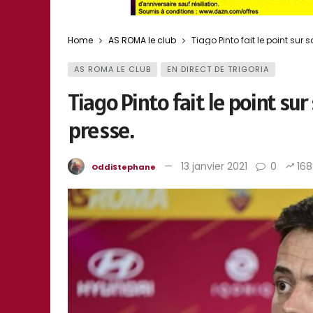
Home
AS ROMA le club
Tiago Pinto fait le point sur
AS ROMA LE CLUB
EN DIRECT DE TRIGORIA
Tiago Pinto fait le point su
presse.
13 janvier 2021
0
168
OddiStephane