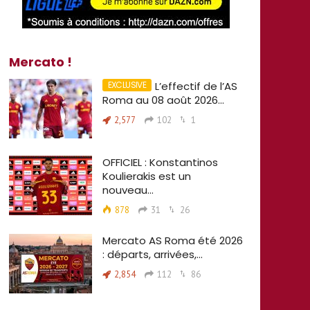
Mercato !
L’effectif de l’AS
Roma au 08 août 2026…
2,577
102
1
OFFICIEL : Konstantinos
Koulierakis est un
nouveau…
878
31
26
Mercato AS Roma été 2026
: départs, arrivées,…
2,854
112
86