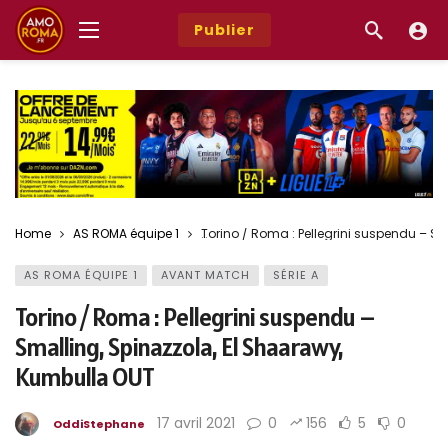
Publier
Home
AS ROMA équipe 1
Torino / Roma : Pellegrini suspendu – S
AS ROMA ÉQUIPE 1
AVANT MATCH
SÉRIE A
Torino / Roma : Pellegrini suspendu –
Smalling, Spinazzola, El Shaarawy,
Kumbulla OUT
17 avril 2021
0
156
5
0
OddiStephane