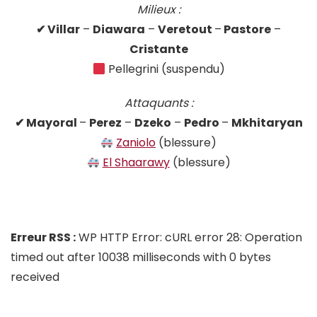
Milieux :
✔ Villar
–
Diawara
–
Veretout
–
Pastore
–
Cristante
Pellegrini (suspendu)
Attaquants :
✔ Mayoral
–
Perez
–
Dzeko
–
Pedro
–
Mkhitaryan
Zaniolo
(blessure)
El Shaarawy
(blessure)
Erreur RSS :
WP HTTP Error: cURL error 28: Operation
timed out after 10038 milliseconds with 0 bytes
received