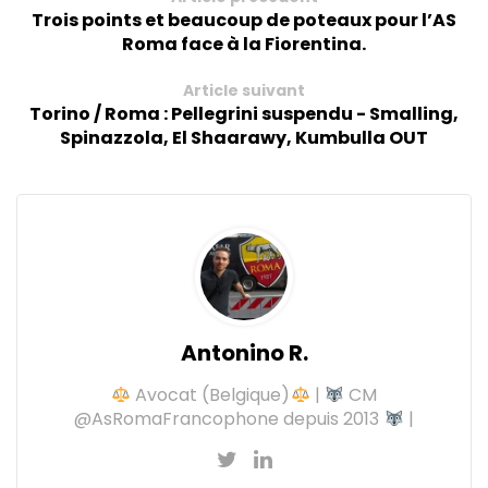
Trois points et beaucoup de poteaux pour l’AS
Roma face à la Fiorentina.
Article suivant
Torino / Roma : Pellegrini suspendu - Smalling,
Spinazzola, El Shaarawy, Kumbulla OUT
Antonino R.
Avocat (Belgique)
|
CM
@AsRomaFrancophone depuis 2013
|