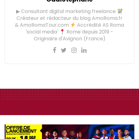
▶ Consultant digital marketing freelance
Créateur et rédacteur du blog AmoRoma.fr
& AmoRomaTour.com
Accrédité AS Roma
'social media'
Rome depuis 2019 -
Originaire d'Avignon (France)