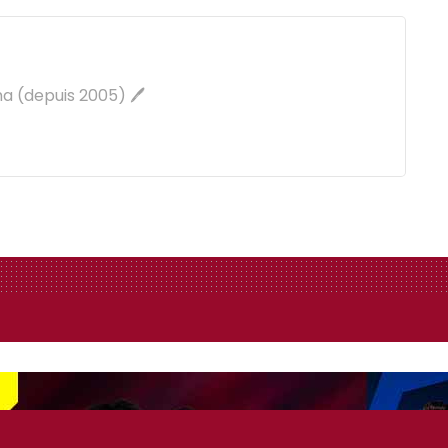
a (depuis 2005) 🖊