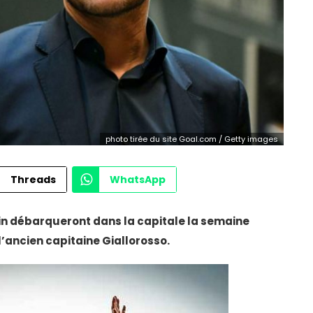
photo tirée du site Goal.com / Getty images
Threads
WhatsApp
in débarqueront dans la capitale la semaine
’ancien capitaine Giallorosso.