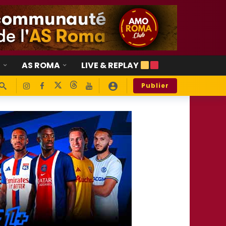
E
AS ROMA
LIVE & REPLAY
Publier