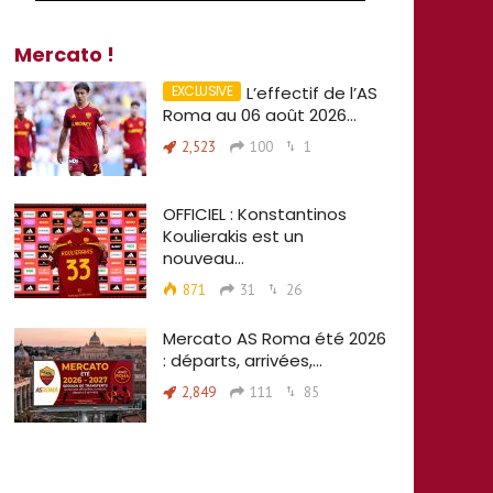
Mercato !
L’effectif de l’AS
Roma au 06 août 2026…
2,523
100
1
OFFICIEL : Konstantinos
Koulierakis est un
nouveau…
871
31
26
Mercato AS Roma été 2026
: départs, arrivées,…
2,849
111
85