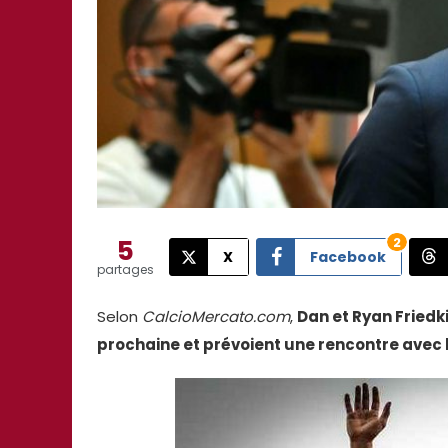
5
2
X
Facebook
partages
Selon
CalcioMercato.com
,
Dan et Ryan Friedk
prochaine et prévoient une rencontre avec l