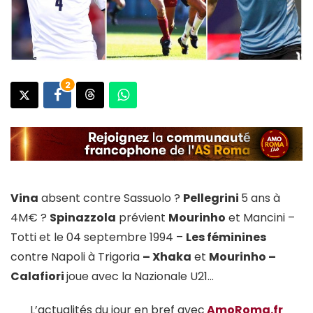
2
Vina
absent contre Sassuolo ?
Pellegrini
5 ans à
4M€ ?
Spinazzola
prévient
Mourinho
et Mancini –
Totti et le 04 septembre 1994 –
Les féminines
contre Napoli à Trigoria
– Xhaka
et
Mourinho –
Calafiori
joue avec la Nazionale U21…
L’actualités du jour en bref avec
AmoRoma.fr