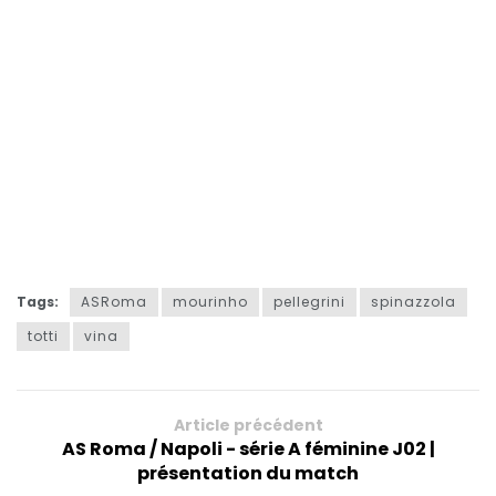
Tags:
ASRoma
mourinho
pellegrini
spinazzola
totti
vina
Article précédent
AS Roma / Napoli - série A féminine J02 |
présentation du match