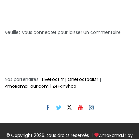
Veuillez vous connecter pour laisser un commentaire.
Nos partenaires :
LiveFoot.fr
|
OneFootball.fr
|
AmoRomaTour.com
|
ZeFanShop
© Copyright 2026, tous droits réservés |
AmoRoma.fr by