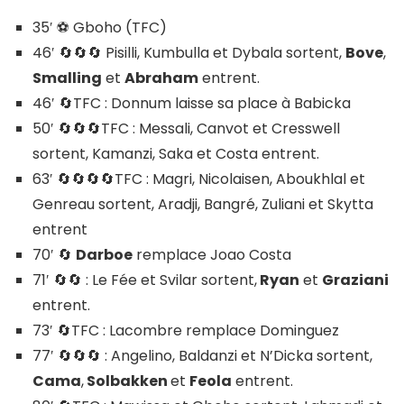
35′ ⚽ Gboho (TFC)
46′ 🔄️🔄️🔄️ Pisilli, Kumbulla et Dybala sortent,
Bove
,
Smalling
et
Abraham
entrent.
46′ 🔄️TFC : Donnum laisse sa place à Babicka
50′ 🔄️🔄️🔄️TFC : Messali, Canvot et Cresswell
sortent, Kamanzi, Saka et Costa entrent.
63′ 🔄️🔄️🔄️🔄️TFC : Magri, Nicolaisen, Aboukhlal et
Genreau sortent, Aradji, Bangré, Zuliani et Skytta
entrent
70′ 🔄️
Darboe
remplace Joao Costa
71′ 🔄️🔄️ : Le Fée et Svilar sortent,
Ryan
et
Graziani
entrent.
73′ 🔄️TFC : Lacombre remplace Dominguez
77′ 🔄️🔄️🔄️ : Angelino, Baldanzi et N’Dicka sortent,
Cama
,
Solbakken
et
Feola
entrent.