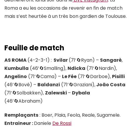
Roma a eu les occasions de revenir en fin de match
mais s’est heurtée à un très bon gardien de Toulouse.
Feuille de match
AS ROMA
(4-2-3-1) :
Svilar
(71’🔄️Ryan) –
Sangarè
,
Kumbulla
(46’🔄️Smalling),
Ndicka
(71’🔄️Nardin),
Angelino
(71’🔄️Cama) –
Le Fée
(71’🔄️Darboe),
Pisilli
(46’🔄️Bové) –
Baldanzi
(71’🔄️Graziani),
João Costa
(71’🔄️Solbakken),
Zalewski
–
Dybala
(46’🔄️Abraham)
Remplaçants
: Boer, Plaia, Feola, Reale, Sugamele.
Entraineur :
Daniele
De Rossi