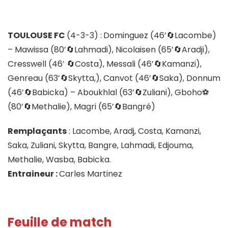
TOULOUSE FC
(4-3-3) :
Dominguez (46’🔄️Lacombe)
– Mawissa (80’🔄️Lahmadi), Nicolaisen (65’🔄️Aradji),
Cresswell (46′ 🔄️Costa), Messali (46’🔄️Kamanzi),
Genreau (63’🔄️Skytta,), Canvot (46’🔄️Saka), Donnum
(46’🔄️Babicka) – Aboukhlal (63’🔄️Zuliani), Gboho⚽
(80’🔄️Methalie), Magri (65’🔄️Bangré)
Remplaçants
: Lacombe, Aradj, Costa, Kamanzi,
Saka, Zuliani, Skytta, Bangre, Lahmadi, Edjouma,
Methalie, Wasba, Babicka.
Entraineur :
Carles Martinez
Feuille de match