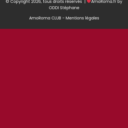
© Copyright 2026, tous droits réservés |
AmoRoma.fr by
ODDI Stéphane
AmoRoma CLUB - Mentions légales