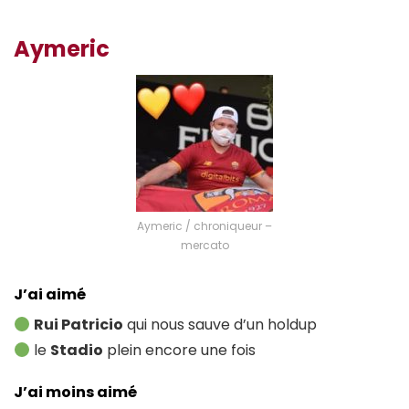
Aymeric
Aymeric / chroniqueur –
mercato
J’ai aimé
Rui Patricio
qui nous sauve d’un holdup
le
Stadio
plein encore une fois
J’ai moins aimé