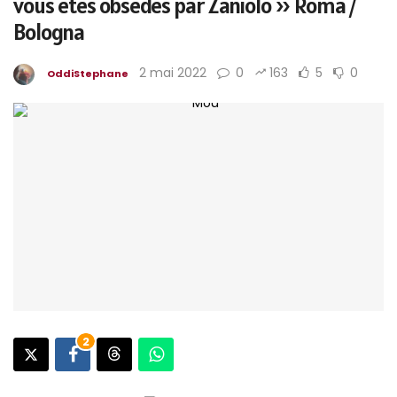
vous êtes obsédés par Zaniolo » Roma /
Bologna
2 mai 2022
0
163
5
0
OddiStephane
2