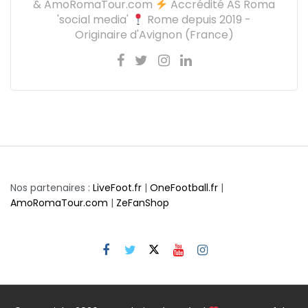
& AmoRomaTour.com
Accrédité AS Roma
'social media'
Rome depuis 2019 -
Originaire d'Avignon (France)
Nos partenaires :
LiveFoot.fr
|
OneFootball.fr
|
AmoRomaTour.com
|
ZeFanShop