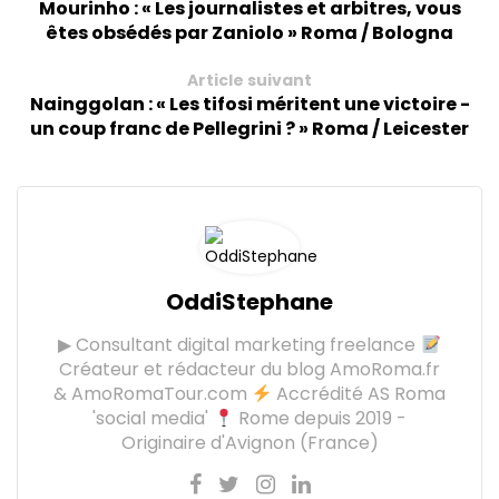
Mourinho : « Les journalistes et arbitres, vous
êtes obsédés par Zaniolo » Roma / Bologna
Article suivant
Nainggolan : « Les tifosi méritent une victoire -
un coup franc de Pellegrini ? » Roma / Leicester
OddiStephane
▶ Consultant digital marketing freelance
Créateur et rédacteur du blog AmoRoma.fr
& AmoRomaTour.com
Accrédité AS Roma
'social media'
Rome depuis 2019 -
Originaire d'Avignon (France)