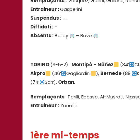
Remplaçants
: Vasquez, Gollini; Ghilardi, Rensch
Entraineur :
Gasperini
Suspendus :
–
Diffidati :
–
Absents :
Bailey
– Bove
TORINO
(3-5-2) :
Montipò
–
Núñez
(84’
C
Akpro
(46’
Gagliardini
),
Bernede
(89’
K
(74’
Sarr),
Orban
.
Remplaçants
: Perilli, Ebosse, Al-Musrati, Nias
Entraineur :
Zanetti
1ère mi-temps