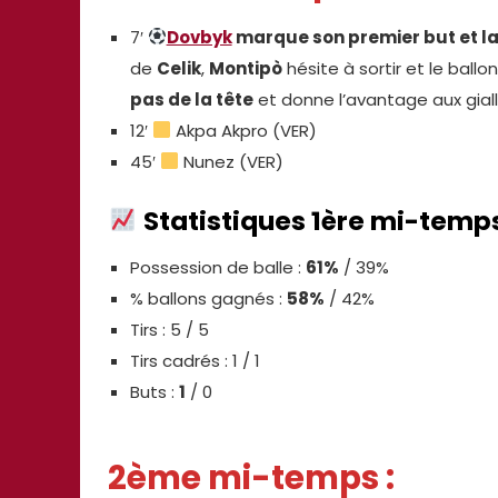
7′
Dovbyk
marque son premier but et la
de
Celik
,
Montipò
hésite à sortir et le ball
pas de la tête
et donne l’avantage aux giall
12′
Akpa Akpro (VER)
45′
Nunez (VER)
Statistiques 1ère mi-temp
Possession de balle :
61%
/ 39%
% ballons gagnés :
58%
/ 42%
Tirs : 5 / 5
Tirs cadrés : 1 / 1
Buts :
1
/ 0
2ème mi-temps :