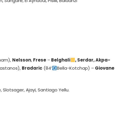
, Sangaré, El Aynaoui, Pisilli, Baldanzi
ham),
Nelsson
,
Frese
–
Belghali
, Serdar, Akpa-
astanos),
Bradaric
(84’
Bella-Kotchap) –
Giovane
se, Slotsager, Ajayi, Santiago Yellu.