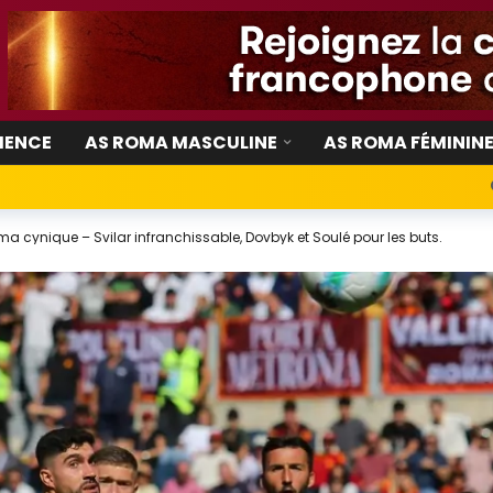
IENCE
AS ROMA MASCULINE
AS ROMA FÉMININ
a cynique – Svilar infranchissable, Dovbyk et Soulé pour les buts.