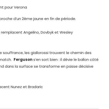
nt pour Verona
 proche d’un 2ème jaune en fin de période.
remplacent Angelino, Dovbyk et Wesley
 souffrance, les giallorossi trouvent le chemin des
e match.
Ferguson
s’en sort bien : il dévie le ballon côté
ond dans la surface se transforme en passe décisive
acent Nunez et Bradaric