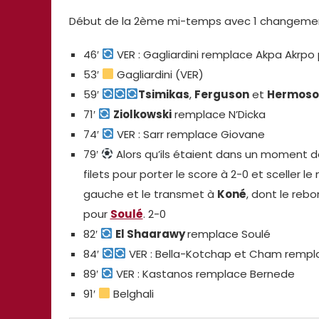
Début de la 2ème mi-temps avec 1 changeme
46′
VER : Gagliardini remplace Akpa Akrpo
53′
Gagliardini (VER)
59′
Tsimikas
,
Ferguson
et
Hermoso
71′
Ziolkowski
remplace N’Dicka
74′
VER : Sarr remplace Giovane
79′
Alors qu’ils étaient dans un moment de
filets pour porter le score à 2-0 et sceller l
gauche et le transmet à
Koné
, dont le reb
pour
Soulé
. 2-0
82′
El Shaarawy
remplace Soulé
84′
VER : Bella-Kotchap et Cham rempl
89′
VER : Kastanos remplace Bernede
91′
Belghali