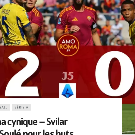
BALL
SÉRIE A
a cynique – Svilar
Soulé pour les buts.