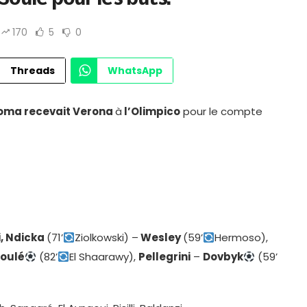
170
5
0
Threads
WhatsApp
Roma recevait Verona
à
l’Olimpico
pour le compte
i, Ndicka
(71’
Ziolkowski) –
Wesley
(59’
Hermoso),
oulé
(82’
El Shaarawy),
Pellegrini
–
Dovbyk
(59’