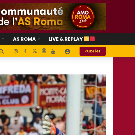
E
AS ROMA
LIVE & REPLAY
Publier