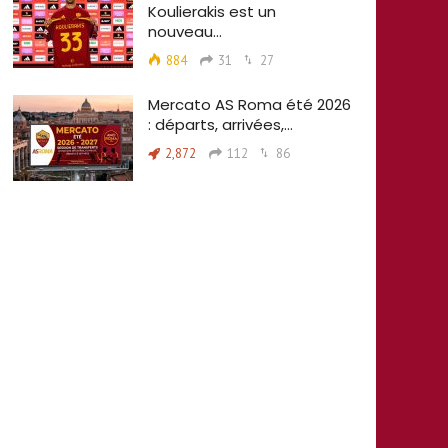
Koulierakis est un
nouveau…
884
31
27
Mercato AS Roma été 2026
: départs, arrivées,…
2,872
112
86