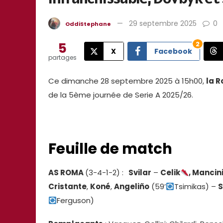
29 septembre 2025
0
OddiStephane
5
2
X
Facebook
partages
Ce dimanche 28 septembre 2025 à 15h00,
la 
de la 5ème journée de Serie A 2025/26.
Feuille de match
AS ROMA
(3-4-1-2) :
Svilar
–
Celik
, Mancin
Cristante
,
Koné
,
Angeliño
(59’
Tsimikas) –
S
Ferguson)