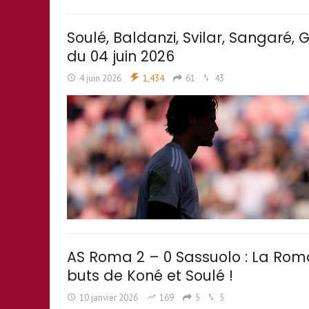
Soulé, Baldanzi, Svilar, Sangaré,
du 04 juin 2026
4 juin 2026
1,434
61
43
AS Roma 2 – 0 Sassuolo : La Rom
buts de Koné et Soulé !
10 janvier 2026
169
5
5