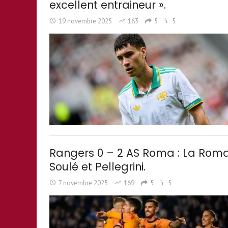
excellent entraineur ».
19 novembre 2025
163
5
5
Rangers 0 – 2 AS Roma : La Roma
Soulé et Pellegrini.
7 novembre 2025
169
5
5