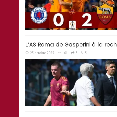
L’AS Roma de Gasperini à la rech
23 octobre 2025
161
5
5