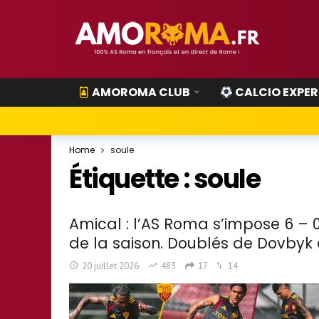
AMOROMA CLUB
CALCIO EXPER
Home
soule
Étiquette :
soule
Amical : l’AS Roma s’impose 6 – 0
de la saison. Doublés de Dovbyk 
20 juillet 2026
483
17
14