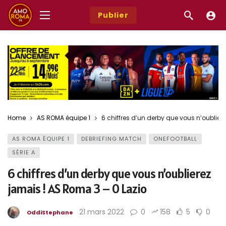
Publier
Home
AS ROMA équipe 1
6 chiffres d’un derby que vous n’oublier
AS ROMA ÉQUIPE 1
DEBRIEFING MATCH
ONEFOOTBALL
SÉRIE A
6 chiffres d’un derby que vous n’oublierez
jamais ! AS Roma 3 – 0 Lazio
21 mars 2022
0
158
5
0
OddiStephane