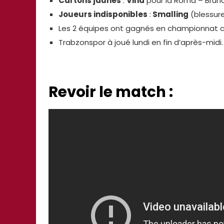
Cartons jaunes
:
Vina
pour la Roma – Bruno
Joueurs indisponibles
:
Smalling
(blessure
Les 2 équipes ont gagnés en championnat 
Trabzonspor à joué lundi en fin d’après-midi
Revoir le match :