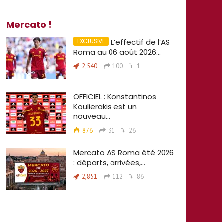
Mercato !
L’effectif de l’AS
Roma au 06 août 2026…
2,540
100
1
OFFICIEL : Konstantinos
Koulierakis est un
nouveau…
876
31
26
Mercato AS Roma été 2026
: départs, arrivées,…
2,851
112
86