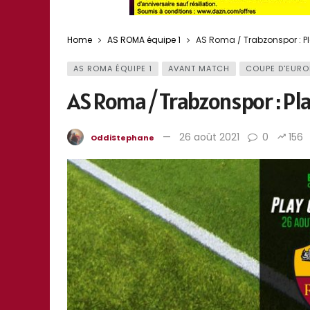
Home
AS ROMA équipe 1
AS Roma / Trabzonspor : Pla
AS ROMA ÉQUIPE 1
AVANT MATCH
COUPE D'EURO
AS Roma / Trabzonspor : Pla
26 août 2021
0
156
OddiStephane