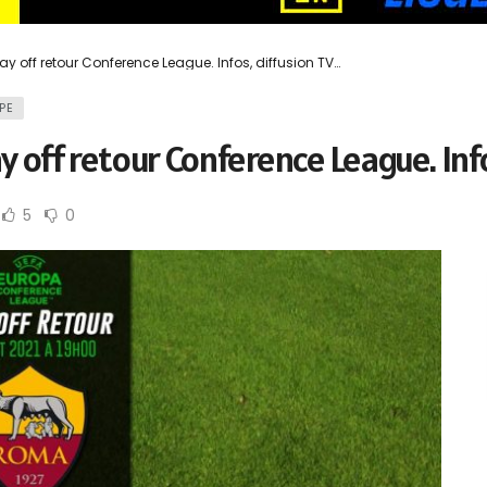
y off retour Conference League. Infos, diffusion TV…
PE
y off retour Conference League. Info
5
0