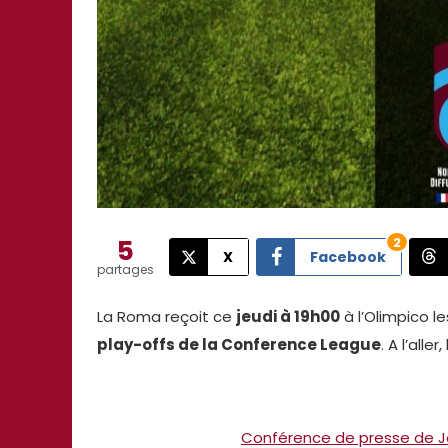
5
2
X
Facebook
partages
La Roma reçoit ce
jeudi à 19h00
à l’Olimpico l
play-offs de la Conference League
. A l’all
Conférence de presse de Jo