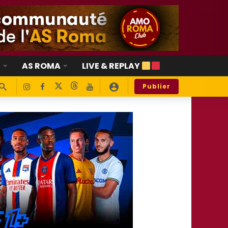
E
AS ROMA
LIVE & REPLAY
Publier