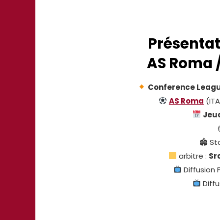
Présenta
AS Roma 
Conference League
AS Roma
(ITA
Jeud
🏟 St
arbitre :
Sr
Diffusion 
Diffu