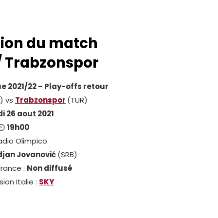
tion du match
/ Trabzonspor
 2021/22 – Play-offs retour
) vs
Trabzonspor
(TUR)
i 26 aout 2021
⏲
19h00
adio Olimpico
djan Jovanović
(SRB)
France :
Non diffusé
sion Italie :
SKY