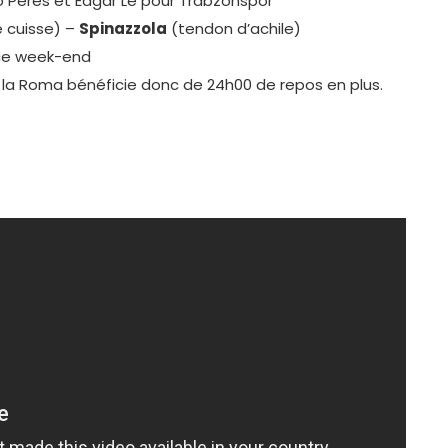
 Peres et Edgar Lé pour Trabzonspor
 cuisse) –
Spinazzola
(tendon d’achile)
ce week-end
. la Roma bénéficie donc de 24h00 de repos en plus.