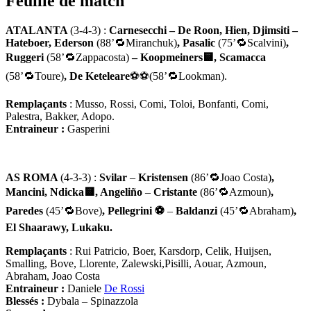
Feuille de match
ATALANTA
(3-4-3) :
Carnesecchi – De Roon, Hien, Djimsiti –
Hateboer, Ederson
(88’🔁Miranchuk)
, Pasalic
(75’🔁Scalvini)
,
Ruggeri
(58’🔁Zappacosta)
– Koopmeiners
🟨
, Scamacca
(58’🔁Toure)
, De Keteleare
⚽⚽(58’🔁Lookman).
Remplaçants
: Musso, Rossi, Comi, Toloi, Bonfanti, Comi,
Palestra, Bakker, Adopo.
Entraineur :
Gasperini
AS ROMA
(4-3-3) :
Svilar
–
Kristensen
(86’🔁Joao Costa)
,
Mancini, Ndicka🟨, Angeliño
–
Cristante
(86’🔁Azmoun)
,
Paredes
(45’🔁Bove)
, Pellegrini ⚽
–
Baldanzi
(45’🔁Abraham)
,
El Shaarawy, Lukaku.
Remplaçants
: Rui Patricio, Boer, Karsdorp, Celik, Huijsen,
Smalling, Bove, Llorente, Zalewski,Pisilli, Aouar, Azmoun,
Abraham, Joao Costa
Entraineur :
Daniele
De Rossi
Blessés :
Dybala – Spinazzola