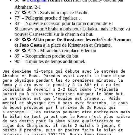
Abraham. 2-1
75′ 🔁 ATA : Scalvini remplace Pasalic
77′ – Pellegrini proche d’égaliser…
83′ – Nouvelle occasion pour la roma qui part de El
Shaarawy pour Abraham puis pour Lukaku, mais le belge va
trouver Carnesecchi sur le chemin du but.
86′ 🔁🔁
All-in pour De Rossi avec les entrées de Azmoun
et Joao Costa
à la place de Kristensen et Cristante.
88′ 🔁 ATA : Miranchuk remplace Ederson
89′ – Koopmeiners proche du but
90′ – 4 minutes de temps additionnel.
Une deuxième mi-temps qui débute avec le entrées de 
Abraham et Bove. Paredes avait averti le banc d'une 
gene physique pendant les 45 premières minutes. la 
Roma y a cru avec le penalty à la 66' et a eu les 
occasions de revenir à 2-2 tout comme l'Atalanta 
aurait pu à plusieurs reprises marquer le 3ème but. 
Le sentiment est que l'équipe est cramée... Poids 
mental et physique des 6 mois avec Mourinho, le coup 
de boost provoqué par l'arrivée de De Rossi qui 
s'estompe... les raisons peuvent etre nombreuses mais 
le bilan de tout ça est que la Roma n'est plus maitre 
de son destin pour la 5ème place qualificative en 
Ligue des Champions. il reste 2 matchs à jouer, 6 
points à prendre, puis on pourra faire le bilan et 
préparer la saison 2024/25. Forza Roma Sempre 