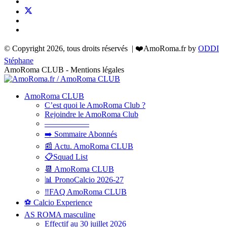
© Copyright 2026, tous droits réservés | ❤️AmoRoma.fr by
ODDI
Stéphane
AmoRoma CLUB - Mentions légales
AmoRoma CLUB
C’est quoi le AmoRoma Club ?
Rejoindre le AmoRoma Club
—————–
➡️ Sommaire Abonnés
📰 Actu. AmoRoma CLUB
📋Squad List
📆 AmoRoma CLUB
📊 PronoCalcio 2026-27
‼️FAQ AmoRoma CLUB
⚽ Calcio Experience
AS ROMA masculine
Effectif au 30 juillet 2026