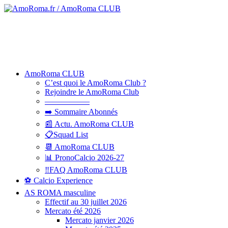
AmoRoma CLUB
C’est quoi le AmoRoma Club ?
Rejoindre le AmoRoma Club
—————–
➡️ Sommaire Abonnés
📰 Actu. AmoRoma CLUB
📋Squad List
📆 AmoRoma CLUB
📊 PronoCalcio 2026-27
‼️FAQ AmoRoma CLUB
⚽ Calcio Experience
AS ROMA masculine
Effectif au 30 juillet 2026
Mercato été 2026
Mercato janvier 2026