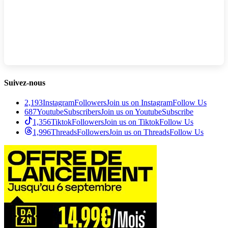
Suivez-nous
2,193
Instagram
Followers
Join us on Instagram
Follow Us
687
Youtube
Subscribers
Join us on Youtube
Subscribe
1,356
Tiktok
Followers
Join us on Tiktok
Follow Us
1,996
Threads
Followers
Join us on Threads
Follow Us