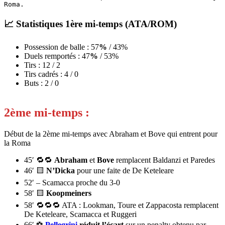
Roma. 
📈
Statistiques 1ère mi-temps
(ATA/ROM)
Possession de balle : 57
%
/ 43%
Duels remportés : 47
%
/ 53%
Tirs : 12
/ 2
Tirs cadrés : 4
/ 0
Buts : 2 / 0
2ème mi-temps :
Début de la 2ème mi-temps avec Abraham et Bove qui entrent pour
la Roma
45′ 🔁🔁
Abraham
et
Bove
remplacent Baldanzi et Paredes
46′ 🟨
N’Dicka
pour une faite de De Keteleare
52′ – Scamacca proche du 3-0
58′ 🟨
Koopmeiners
58′ 🔁🔁🔁 ATA : Lookman, Toure et Zappacosta remplacent
De Keteleare, Scamacca et Ruggeri
66′ ⚽
Pellegrini
réduit l’écart
sur un penalty obtenu par