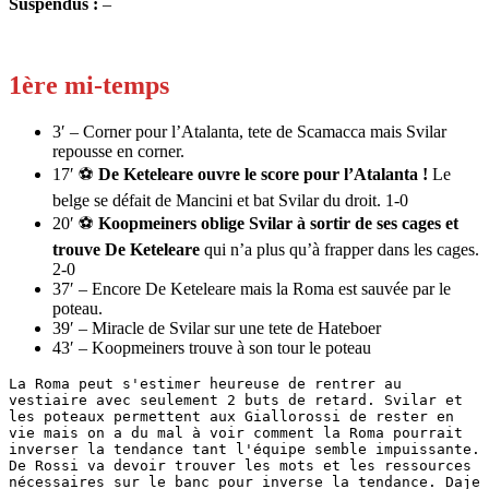
Suspendus :
–
1ère mi-temps
3′ – Corner pour l’Atalanta, tete de Scamacca mais Svilar
repousse en corner.
17′ ⚽
De Keteleare ouvre le score pour l’Atalanta !
Le
belge se défait de Mancini et bat Svilar du droit. 1-0
20′ ⚽
Koopmeiners oblige Svilar à sortir de ses cages et
trouve De Keteleare
qui n’a plus qu’à frapper dans les cages.
2-0
37′ – Encore De Keteleare mais la Roma est sauvée par le
poteau.
39′ – Miracle de Svilar sur une tete de Hateboer
43′ – Koopmeiners trouve à son tour le poteau
La Roma peut s'estimer heureuse de rentrer au 
vestiaire avec seulement 2 buts de retard. Svilar et 
les poteaux permettent aux Giallorossi de rester en 
vie mais on a du mal à voir comment la Roma pourrait 
inverser la tendance tant l'équipe semble impuissante. 
De Rossi va devoir trouver les mots et les ressources 
nécessaires sur le banc pour inverse la tendance. Daje 