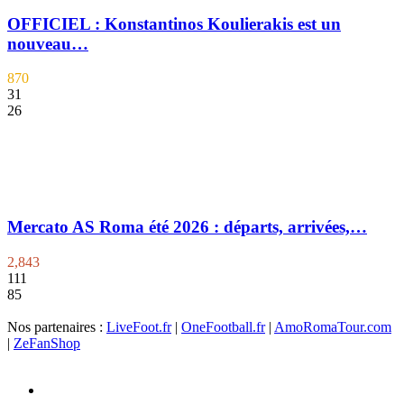
OFFICIEL : Konstantinos Koulierakis est un
nouveau…
870
31
26
Mercato AS Roma été 2026 : départs, arrivées,…
2,843
111
85
Nos partenaires :
LiveFoot.fr
|
OneFootball.fr
|
AmoRomaTour.com
|
ZeFanShop