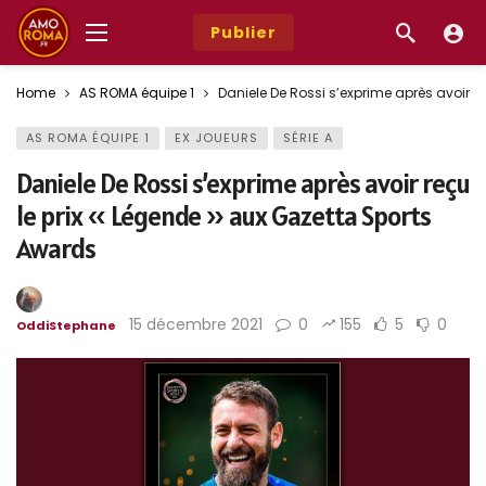
Publier
Home
AS ROMA équipe 1
Daniele De Rossi s’exprime après avoir r
AS ROMA ÉQUIPE 1
EX JOUEURS
SÉRIE A
Daniele De Rossi s’exprime après avoir reçu
le prix « Légende » aux Gazetta Sports
Awards
15 décembre 2021
0
155
5
0
OddiStephane