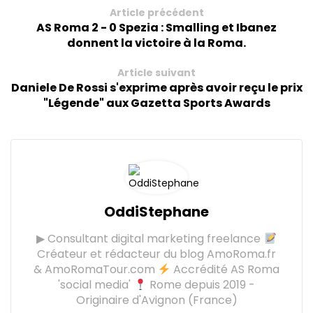
Article précédent
AS Roma 2 - 0 Spezia : Smalling et Ibanez
donnent la victoire à la Roma.
Article suivant
Daniele De Rossi s'exprime après avoir reçu le prix
"Légende" aux Gazetta Sports Awards
OddiStephane
▶ Consultant digital marketing freelance
Créateur et rédacteur du blog AmoRoma.fr
& AmoRomaTour.com
Accrédité AS Roma
'social media'
Rome depuis 2019 -
Originaire d'Avignon (France)