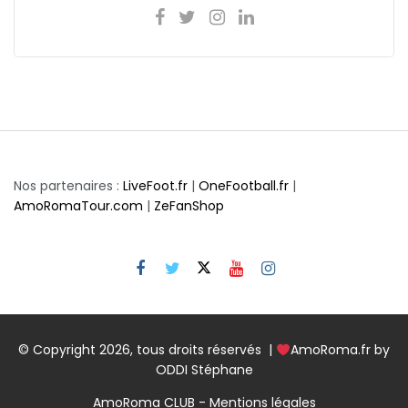
Nos partenaires :
LiveFoot.fr
|
OneFootball.fr
|
AmoRomaTour.com
|
ZeFanShop
© Copyright 2026, tous droits réservés |
AmoRoma.fr by
ODDI Stéphane
AmoRoma CLUB - Mentions légales