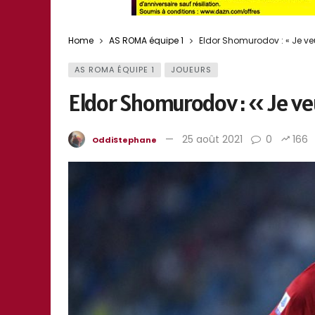
Home
AS ROMA équipe 1
Eldor Shomurodov : « Je v
AS ROMA ÉQUIPE 1
JOUEURS
Eldor Shomurodov : « Je ve
25 août 2021
0
166
OddiStephane