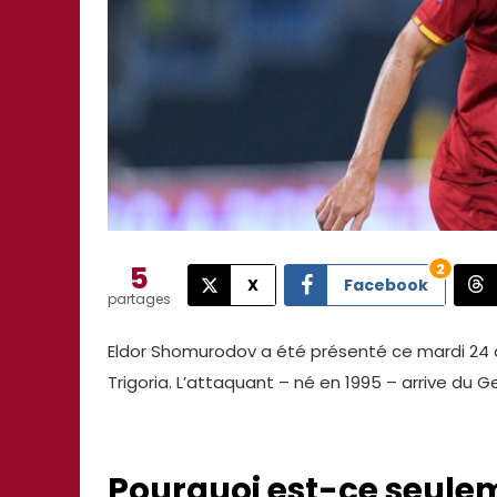
5
2
X
Facebook
partages
Eldor Shomurodov a été présenté ce mardi 24 a
Trigoria. L’attaquant – né en 1995 – arrive du Ge
Pourquoi est-ce seulem