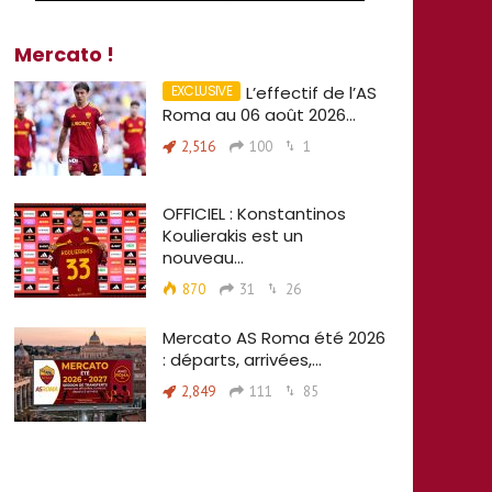
Mercato !
L’effectif de l’AS
Roma au 06 août 2026…
2,516
100
1
OFFICIEL : Konstantinos
Koulierakis est un
nouveau…
870
31
26
Mercato AS Roma été 2026
: départs, arrivées,…
2,849
111
85