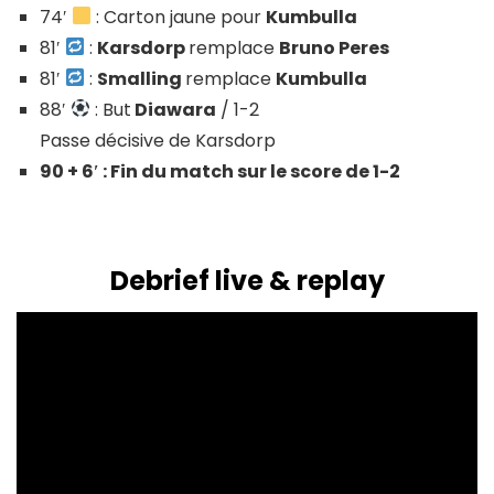
74′
: Carton jaune pour
Kumbulla
81′
:
Karsdorp
remplace
Bruno Peres
81′
:
Smalling
remplace
Kumbulla
88′
: But
Diawara
/ 1-2
Passe décisive de Karsdorp
90 + 6′ : Fin du match sur le score de 1-2
Debrief live & replay