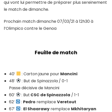
qui vont lui permettre de préparer plus sereinement
le match de dimanche.
Prochain match dimanche 07/03/21 à 12h30 à
l’Olimpico contre le Genoa
Feuille de match
40′
: Carton jaune pour
Mancini
48′
: But de Spinazzola / 0-1
Passe décisive de Mancini
60′
: But
CSC de Spinazzola
/ 1-1
62′
:
Pedro
remplace
Veretout
67′
:
El Shaarawy
remplace
Mkhitaryan