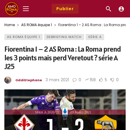
Publier
Home
AS ROMA équipe 1
Fiorentina 1 – 2 AS Roma : La Roma prend 
AS ROMA ÉQUIPE 1
DEBRIEFING MATCH
SÉRIE A
Fiorentina 1 – 2 AS Roma : La Roma prend
les 3 points mais perd Veretout ? série A
J25
3 mars 2021
0
158
5
0
OddiStephane