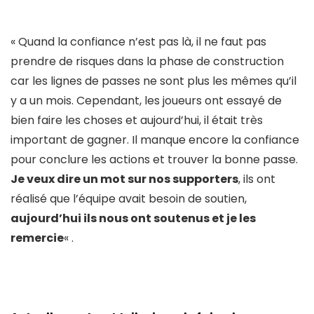
« Quand la confiance n’est pas là, il ne faut pas
prendre de risques dans la phase de construction
car les lignes de passes ne sont plus les mêmes qu’il
y a un mois. Cependant, les joueurs ont essayé de
bien faire les choses et aujourd’hui, il était très
important de gagner. Il manque encore la confiance
pour conclure les actions et trouver la bonne passe.
Je veux dire un mot sur nos supporters
, ils ont
réalisé que l’équipe avait besoin de soutien,
aujourd’hui ils nous ont soutenus et je les
remercie
« .