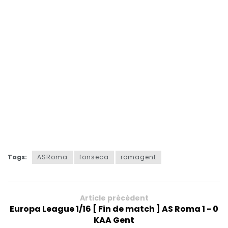
Tags:
ASRoma
fonseca
romagent
Article précédent
Europa League 1/16 [ Fin de match ] AS Roma 1 - 0
KAA Gent