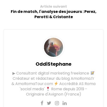
Article suivant
Fin de match, l'analyse des joueurs : Perez,
Perotti & Cristante
OddiStephane
▶ Consultant digital marketing freelance
Créateur et rédacteur du blog AmoRoma.fr
& AmoRomaTour.com
Accrédité AS Roma
'social media'
Rome depuis 2019 -
Originaire d'Avignon (France)