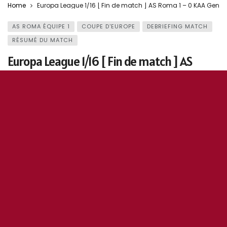
Home
Europa League 1/16 [ Fin de match ] AS Roma 1 – 0 KAA Gent
AS ROMA ÉQUIPE 1
COUPE D'EUROPE
DEBRIEFING MATCH
RÉSUMÉ DU MATCH
Europa League 1/16 [ Fin de match ] AS
Roma 1 – 0 KAA Gent
20 février 2020
0
154
5
0
OddiStephane
2
L
a
Roma a assuré l’essentiel ce soir
, à savoir
une victoire sans encaisser de but à domicile.
Si on peut toujours débattre sur les performances
individuelles et collectives,
on va ce soir se