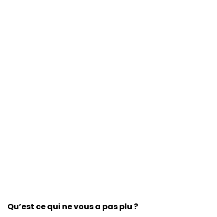
Qu’est ce qui ne vous a pas plu ?