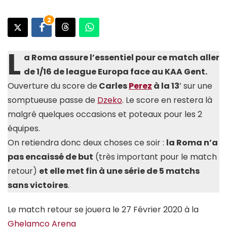
2
L
a Roma assure l’essentiel pour ce match aller
de 1/16 de league Europa face au KAA Gent.
Ouverture du score de
Carles
Perez
à la 13′
sur une
somptueuse passe de
Dzeko
. Le score en restera là
malgré quelques occasions et poteaux pour les 2
équipes.
On retiendra donc deux choses ce soir :
la Roma n’a
pas encaissé de but
(très important pour le match
retour)
et elle met fin à une série de 5 matchs
sans victoires
.
Le match retour se jouera le 27 Février 2020 à la
Ghelamco Arena