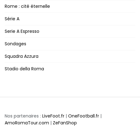
Rome : cité éternelle
Série A
Serie A Espresso
Sondages
Squadra Azzura
Stadio della Roma
Nos partenaires :
LiveFoot.fr
|
OneFootball.fr
|
AmoRomaTour.com
|
ZeFanShop