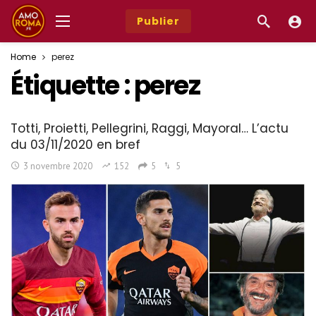
Publier
Home
perez
Étiquette :
perez
Totti, Proietti, Pellegrini, Raggi, Mayoral… L’actu
du 03/11/2020 en bref
3 novembre 2020
152
5
5