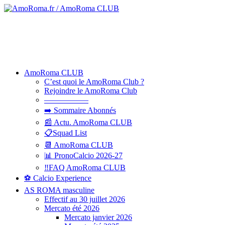
AmoRoma CLUB
C’est quoi le AmoRoma Club ?
Rejoindre le AmoRoma Club
—————–
➡️ Sommaire Abonnés
📰 Actu. AmoRoma CLUB
📋Squad List
📆 AmoRoma CLUB
📊 PronoCalcio 2026-27
‼️FAQ AmoRoma CLUB
⚽ Calcio Experience
AS ROMA masculine
Effectif au 30 juillet 2026
Mercato été 2026
Mercato janvier 2026