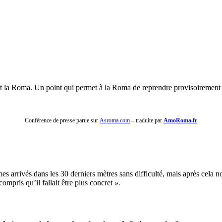
 la Roma. Un point qui permet à la Roma de reprendre provisoirement l
Conférence de presse parue sur
Asroma.com
– traduite par
AmoRoma.fr
s arrivés dans les 30 derniers mètres sans difficulté, mais après cela no
compris qu’il fallait être plus concret
».