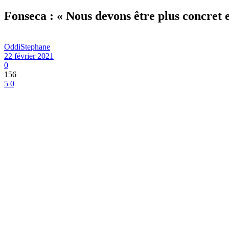
Fonseca : « Nous devons être plus concret e
OddiStephane
22 février 2021
0
156
5
0