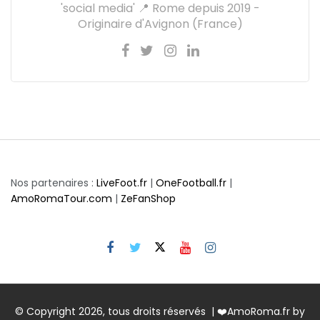
'social media' 📍 Rome depuis 2019 -
Originaire d'Avignon (France)
Nos partenaires :
LiveFoot.fr
|
OneFootball.fr
|
AmoRomaTour.com
|
ZeFanShop
© Copyright 2026, tous droits réservés | ❤️AmoRoma.fr by