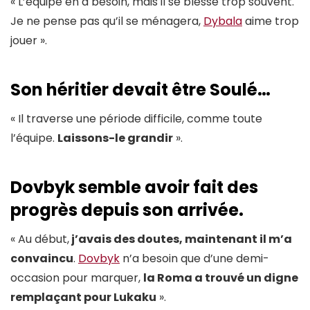
« L’équipe en a besoin, mais il se blesse trop souvent.
Je ne pense pas qu’il se ménagera,
Dybala
aime trop
jouer ».
Son héritier devait être Soulé…
« Il traverse une période difficile, comme toute
l’équipe.
Laissons-le grandir
».
Dovbyk semble avoir fait des
progrès depuis son arrivée.
« Au début,
j’avais des doutes, maintenant il m’a
convaincu
.
Dovbyk
n’a besoin que d’une demi-
occasion pour marquer,
la Roma a trouvé un digne
remplaçant pour Lukaku
».