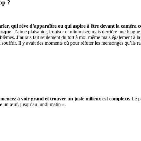
rop ?
ler, qui rêve d’apparaître ou qui aspire à être devant la caméra c
risque.
J’aime plaisanter, ironiser et minimiser, mais derrière une blague, i
oblèmes. J’aurais fait seulement du tort ​​à moi-même mais également à la 
ouffrir. Il y avait des moments où pour réfuter les mensonges qu’ils racon
encez à voir grand et trouver un juste milieux est complexe.
Le p
e un œuf, jusqu’au lundi matin ».