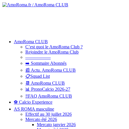
AmoRoma CLUB
C’est quoi le AmoRoma Club ?
Rejoindre le AmoRoma Club
—————–
➡️ Sommaire Abonnés
📰 Actu. AmoRoma CLUB
📋Squad List
📆 AmoRoma CLUB
📊 PronoCalcio 2026-27
‼️FAQ AmoRoma CLUB
⚽ Calcio Experience
AS ROMA masculine
Effectif au 30 juillet 2026
Mercato été 2026
Mercato janvier 2026