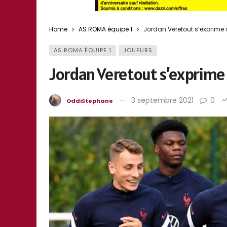
Home
AS ROMA équipe 1
Jordan Veretout s’exprime 
AS ROMA ÉQUIPE 1
JOUEURS
Jordan Veretout s’exprime 
3 septembre 2021
0
OddiStephane