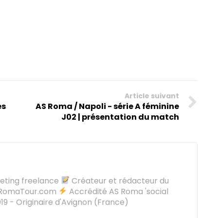
Article suivant
es
AS Roma / Napoli - série A féminine
J02 | présentation du match
keting freelance
Créateur et rédacteur du
oRomaTour.com
Accrédité AS Roma 'social
9 - Originaire d'Avignon (France)