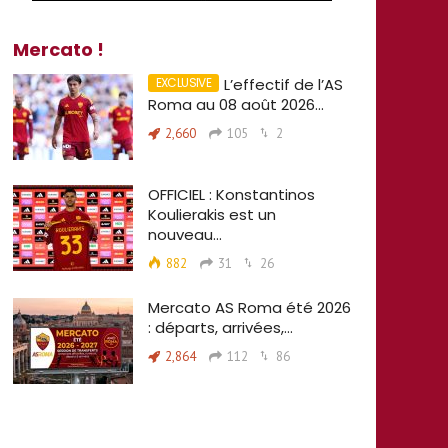
Mercato !
L’effectif de l’AS
Roma au 08 août 2026…
2,660
105
2
OFFICIEL : Konstantinos
Koulierakis est un
nouveau…
882
31
26
Mercato AS Roma été 2026
: départs, arrivées,…
2,864
112
86