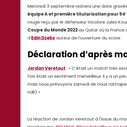
Mercredi 3 septembre restera une date gravée 
équipe A et première titularisation pour 54′
rouge reçu par le défenseur tricolore Jules K
Coupe du Monde 2022
au Qatar où la France n
d’
Edin Dzeko
auteur de l’ouverture du score.
Déclaration d’après m
Jordan Veretout
: « C’était un match très exc
fois était un sentiment merveilleux. Il y a un p
mais nous prévoyons samedi de nous rattraper 
ndlr) »
La réaction de Jordan Veretout à l'issue du mat
Herzégovine
#FRABOS
#FiersdetreBleus
pic.tw