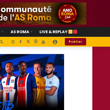
E
AS ROMA
LIVE & REPLAY
Publier