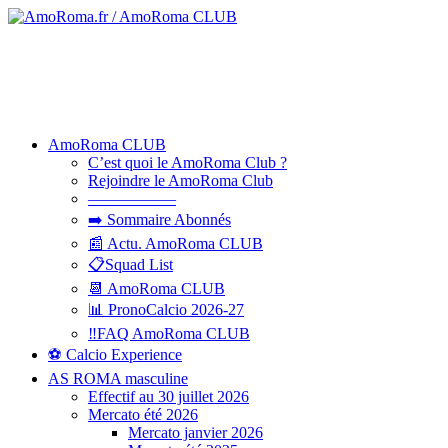
AmoRoma CLUB
C’est quoi le AmoRoma Club ?
Rejoindre le AmoRoma Club
—————–
➡️ Sommaire Abonnés
📰 Actu. AmoRoma CLUB
📋Squad List
📆 AmoRoma CLUB
📊 PronoCalcio 2026-27
‼️FAQ AmoRoma CLUB
⚽ Calcio Experience
AS ROMA masculine
Effectif au 30 juillet 2026
Mercato été 2026
Mercato janvier 2026