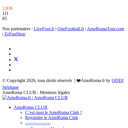
2,836
111
85
Nos partenaires :
LiveFoot.fr
|
OneFootball.fr
|
AmoRomaTour.com
|
ZeFanShop
© Copyright 2026, tous droits réservés | ❤️AmoRoma.fr by
ODDI
Stéphane
AmoRoma CLUB - Mentions légales
AmoRoma CLUB
C’est quoi le AmoRoma Club ?
Rejoindre le AmoRoma Club
—————–