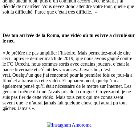
donné aucun répit, puis d’un commun accord avec le staff, j’ai
décidé de m’arrêter. Vous devez donc attendre votre tour, quelle que
soit la difficulté. Parce que c’était très difficile. »
Dès ton arrivée de la Roma, une vidéo où tu es ivre a circulé sur
le net.
« Je préfère ne pas amplifier l’histoire. Mais permettez-moi de dire
ceci : après le dernier match de 2019, que nous avons gagné contre
le FC Utrecht, nous sommes sortis avec certains joueurs, c’était la
pause hivernale et c’était des vacances. J’avais bu, c’est
vrai. Quelqu’un que j’ai rencontré pour la première fois ce jour-là a
filmé et a transmis cette vidéo. Et apparemment, quelqu’un a
également pensé qu’il était nécessaire de le mettre sur Internet. Les
gens ont même dit que j’avais pris de la drogue. Croyez-moi, je ne
suis pas fier de cette vidéo. Mais tous ceux qui me connaissent
savent que je n’aurai jamais fait quelque chose qui aurait pu tout
gâcher. Jamais ».