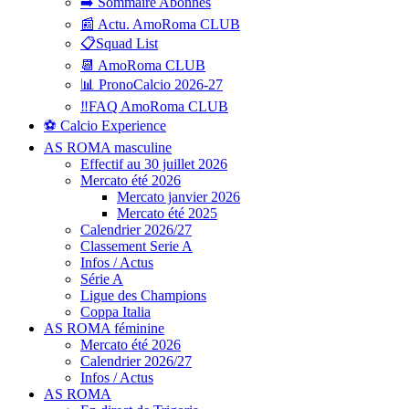
➡️ Sommaire Abonnés
📰 Actu. AmoRoma CLUB
📋Squad List
📆 AmoRoma CLUB
📊 PronoCalcio 2026-27
‼️FAQ AmoRoma CLUB
⚽ Calcio Experience
AS ROMA masculine
Effectif au 30 juillet 2026
Mercato été 2026
Mercato janvier 2026
Mercato été 2025
Calendrier 2026/27
Classement Serie A
Infos / Actus
Série A
Ligue des Champions
Coppa Italia
AS ROMA féminine
Mercato été 2026
Calendrier 2026/27
Infos / Actus
AS ROMA