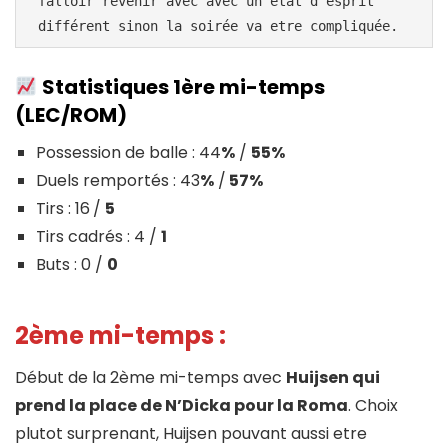
falloir revenir avec avec un état d'esprit 
Statistiques 1ère mi-temps
(LEC/ROM)
Possession de balle : 44
%
/
55%
Duels remportés : 43
%
/
57%
Tirs : 16
/
5
Tirs cadrés : 4 /
1
Buts : 0 /
0
2ème mi-temps :
Début de la 2ème mi-temps avec
Huijsen qui
prend la place de N’Dicka pour la Roma
. Choix
plutot surprenant, Huijsen pouvant aussi etre