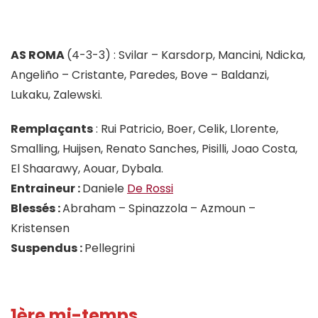
AS ROMA
(4-3-3) : Svilar – Karsdorp, Mancini, Ndicka,
Angeliño – Cristante, Paredes, Bove – Baldanzi,
Lukaku, Zalewski.
Remplaçants
: Rui Patricio, Boer, Celik, Llorente,
Smalling, Huijsen, Renato Sanches, Pisilli, Joao Costa,
El Shaarawy, Aouar, Dybala.
Entraineur :
Daniele
De Rossi
Blessés :
Abraham – Spinazzola – Azmoun –
Kristensen
Suspendus :
Pellegrini
1ère mi-temps