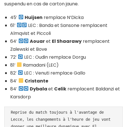
suspendu en cas de carton jaune.
45′
Huijsen
remplace N’Dicka
61′
LEC : Banda et Sansone remplacent
Almqvist et Piccoli
64′
Aouar
et
El Shaarawy
remplacent
Zalewski et Bove
72′
LEC : Oudin remplace Dorgu
81′
Ramadani (LEC)
82′
LEC : Venuti remplace Gallo
84′
Cristante
84′
Dybala
et
Celik
remplacent Baldanzi et
Karsdorp
Reprise du match toujours à l'avantage de 
Lecce, les changements à l'heure de jeu vont 
donner une meilleure dynamique avec El 