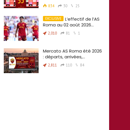
834
30
25
L’effectif de l’AS
Roma au 02 août 2026…
2,010
81
1
Mercato AS Roma été 2026
: départs, arrivées,…
2,811
110
84