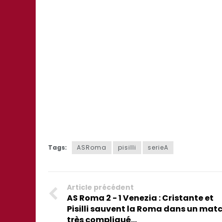
Tags:
ASRoma
pisilli
serieA
Article précédent
AS Roma 2 - 1 Venezia : Cristante et
Pisilli sauvent la Roma dans un mat
très compliqué...