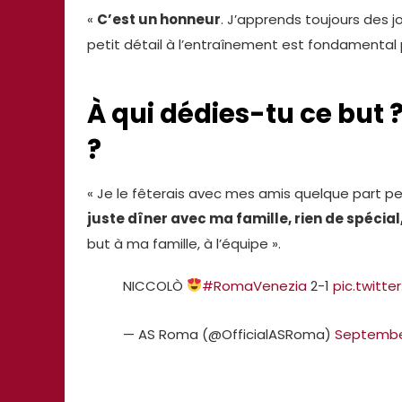
«
C’est un honneur
. J’apprends toujours des j
petit détail à l’entraînement est fondamental p
À qui dédies-tu ce but ?
?
« Je le fêterais avec mes amis quelque part p
juste dîner avec ma famille, rien de spécia
but à ma famille, à l’équipe ».
NICCOLÒ
#RomaVenezia
2-1
pic.twitt
— AS Roma (@OfficialASRoma)
September