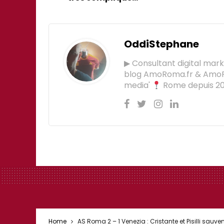
OddiStephane
▶ Consultant digital mar
blog AmoRoma.fr & Am
media'
Rome depuis 201
Home
AS Roma 2 – 1 Venezia : Cristante et Pisilli sa