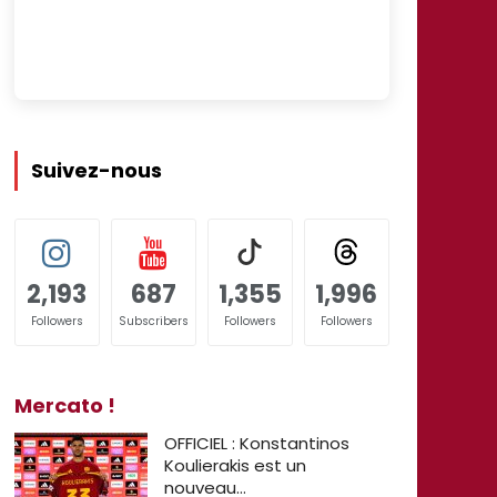
Suivez-nous
2,193
687
1,355
1,996
Followers
Subscribers
Followers
Followers
Mercato !
OFFICIEL : Konstantinos
Koulierakis est un
nouveau…