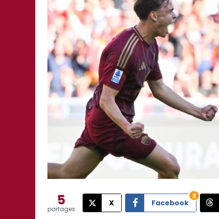
5
2
X
Facebook
partages