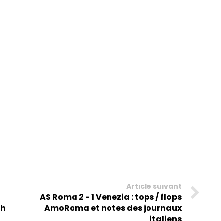
Article suivant
AS Roma 2 - 1 Venezia : tops / flops
ch
AmoRoma et notes des journaux
italiens