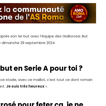
près son 1er but avec l’équipe des Giallorossi. But
 ce dimanche 29 septembre 2024.
but en Serie A pour toi ?
ce stade, avec ce maillot, c’est tout ce dont romain
ant.
Je suis très heureux
».
rosé pour feter ça, je ne