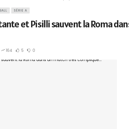
BALL
SÉRIE A
stante et Pisilli sauvent la Roma da
164
5
0