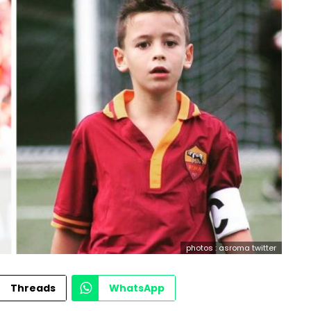
photos : asroma twitter
Threads
WhatsApp