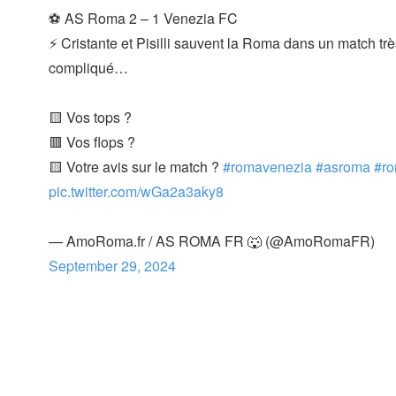
⚽ AS Roma 2 – 1 Venezia FC
⚡ Cristante et Pisilli sauvent la Roma dans un match trè
compliqué…
🟨 Vos tops ?
🟥 Vos flops ?
🟨 Votre avis sur le match ?
#romavenezia
#asroma
#r
pic.twitter.com/wGa2a3aky8
— AmoRoma.fr / AS ROMA FR 🐺 (@AmoRomaFR)
September 29, 2024