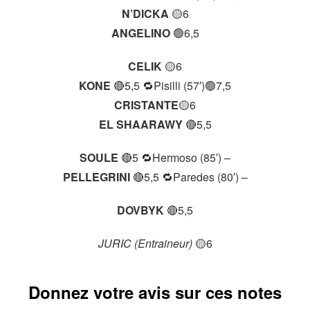
N’DICKA
🟡6
ANGELINO
🟢6,5
CELIK
🟡6
KONE
🔴5,5 🔁Pisilli (57′)🟢7,5
CRISTANTE
🟡6
EL SHAARAWY
🔴5,5
SOULE
🔴5 🔁Hermoso (85′) –
PELLEGRINI
🔴5,5 🔁Paredes (80′) –
DOVBYK
🔴5,5
JURIC (Entraineur)
🟡6
Donnez votre avis sur ces notes