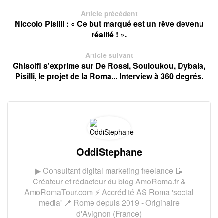
Article précédent
Niccolo Pisilli : « Ce but marqué est un rêve devenu
réalité ! ».
Article suivant
Ghisolfi s'exprime sur De Rossi, Souloukou, Dybala,
Pisilli, le projet de la Roma... Interview à 360 degrés.
OddiStephane
▶ Consultant digital marketing freelance 📝
Créateur et rédacteur du blog AmoRoma.fr &
AmoRomaTour.com ⚡ Accrédité AS Roma 'social
media' 📍 Rome depuis 2019 - Originaire
d'Avignon (France)