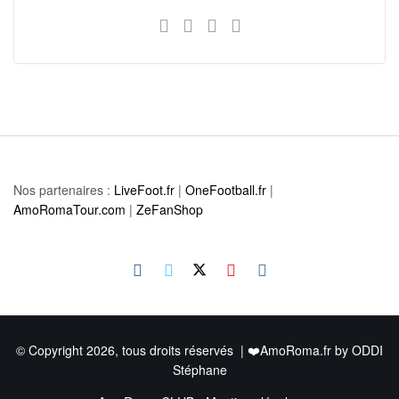
Nos partenaires :
LiveFoot.fr
|
OneFootball.fr
|
AmoRomaTour.com
|
ZeFanShop
© Copyright 2026, tous droits réservés | ❤️AmoRoma.fr by
ODDI
Stéphane