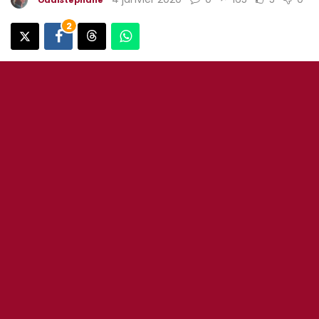
2
Roma Locuta / 101% Romanista – Jeu ouvert jusqu’au
11 Janvier 2020
C
oncours by
@ASR_Goalmania
– L’équipe
tentez de remporter le drapeau « Avanti
Senza Paura » à l’effigie de l’
@ASRomaFRA
grâce à
l’ami 101% Romanista. Pour cela, vous devez répondre
aux 8 questions à retourner par mail sur :
avantisenzapaura@outlook.fr