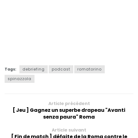
Tags:
debriefing
podcast
romatorino
spinazzola
Article précédent
[ Jeu ] Gagnez un superbe drapeau "Avanti
senza paura" Roma
Article suivant
[ Fin de match ] défaite de la Roma contre le