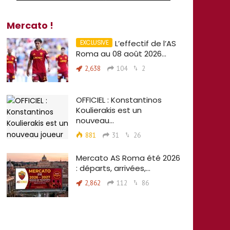
Mercato !
L’effectif de l’AS
Roma au 08 août 2026…
2,638
104
2
OFFICIEL : Konstantinos
Koulierakis est un
nouveau…
881
31
26
Mercato AS Roma été 2026
: départs, arrivées,…
2,862
112
86