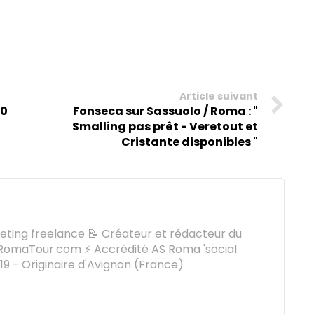
Article suivant
30
Fonseca sur Sassuolo / Roma : "
Smalling pas prêt - Veretout et
Cristante disponibles "
keting freelance 📝 Créateur et rédacteur du
omaTour.com ⚡ Accrédité AS Roma 'social
9 - Originaire d'Avignon (France)