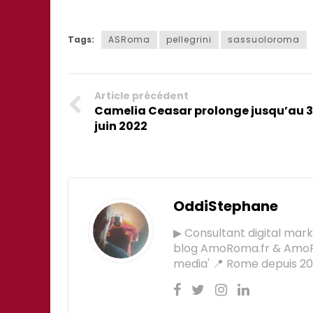
Tags:
ASRoma
pellegrini
sassuoloroma
Article précédent
Camelia Ceasar prolonge jusqu’au 
juin 2022
OddiStephane
▶ Consultant digital mar
blog AmoRoma.fr & AmoR
media' 📍 Rome depuis 201