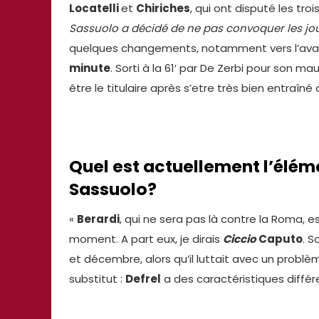
Locatelli
et
Chiriches
, qui ont disputé les tr
Sassuolo a décidé de ne pas convoquer les jo
quelques changements, notamment vers l’ava
minute
. Sorti à la 61′ par De Zerbi pour son m
être le titulaire après s’etre très bien entraîn
Quel est actuellement l’élém
Sassuolo?
«
Berardi
, qui ne sera pas là contre la Roma, 
moment. A part eux, je dirais
Ciccio
Caputo
. 
et décembre, alors qu’il luttait avec un problèm
substitut :
Defrel
a des caractéristiques diffé