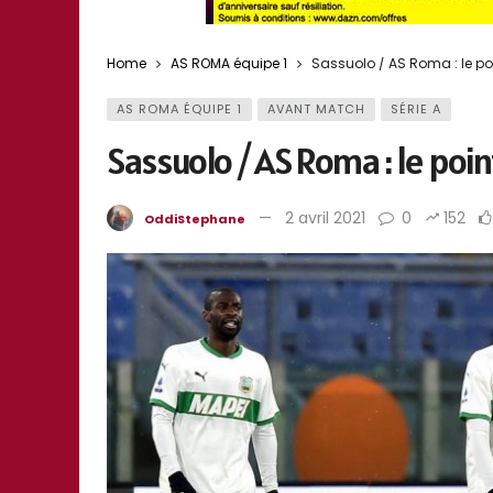
Home
AS ROMA équipe 1
Sassuolo / AS Roma : le poi
AS ROMA ÉQUIPE 1
AVANT MATCH
SÉRIE A
Sassuolo / AS Roma : le poi
2 avril 2021
0
152
OddiStephane