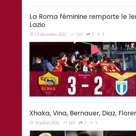
La Roma féminine remporte le 1er
Lazio
13 décembre 2021
159
5
5
Xhaka, Vina, Bernauer, Diaz, Floren
20 juillet 2021
163
5
5