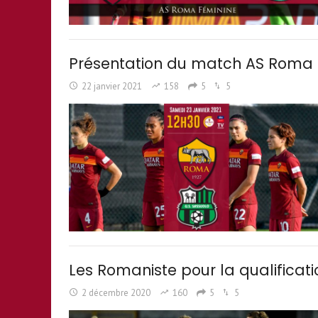
Présentation du match AS Roma – 
22 janvier 2021
158
5
5
Les Romaniste pour la qualificati
2 décembre 2020
160
5
5