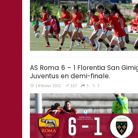
AS Roma 6 – 1 Florentia San Gimig
Juventus en demi-finale.
14 février 2021
167
5
5