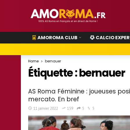
AMOROMA CLUB
CALCIO EXPER
Home
bernauer
Étiquette :
bernauer
AS Roma Féminine : joueuses posit
mercato. En bref
11 janvier 2022
159
5
5