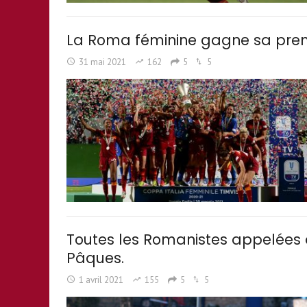
La Roma féminine gagne sa premi
31 mai 2021
162
5
5
Toutes les Romanistes appelées d
Pâques.
1 avril 2021
155
5
5