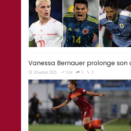
Vanessa Bernauer prolonge son a
20 juillet 2021
154
5
5