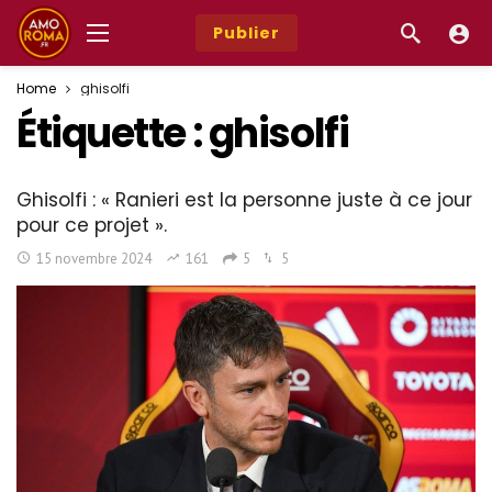
Publier
Home
ghisolfi
Étiquette :
ghisolfi
Ghisolfi : « Ranieri est la personne juste à ce jour
pour ce projet ».
15 novembre 2024
161
5
5