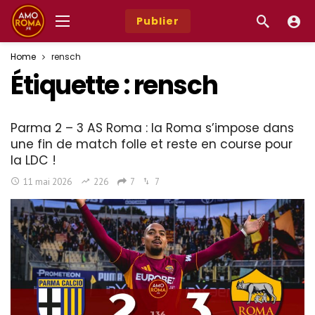
Publier
Home
rensch
Étiquette :
rensch
Parma 2 – 3 AS Roma : la Roma s’impose dans
une fin de match folle et reste en course pour
la LDC !
11 mai 2026
226
7
7