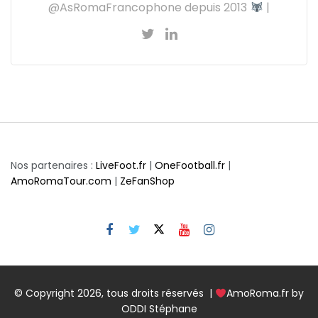
@AsRomaFrancophone depuis 2013
|
Nos partenaires :
LiveFoot.fr
|
OneFootball.fr
|
AmoRomaTour.com
|
ZeFanShop
© Copyright 2026, tous droits réservés |
AmoRoma.fr by
ODDI Stéphane