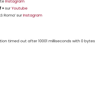
pte
Instagram
f »
sur
Youtube
 AS Roma’ sur
Instagram
tion timed out after 10001 milliseconds with 0 bytes