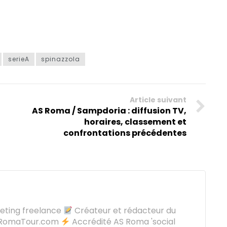
serieA
spinazzola
Article suivant
AS Roma / Sampdoria : diffusion TV,
horaires, classement et
confrontations précédentes
keting freelance
Créateur et rédacteur du
oRomaTour.com
Accrédité AS Roma 'social