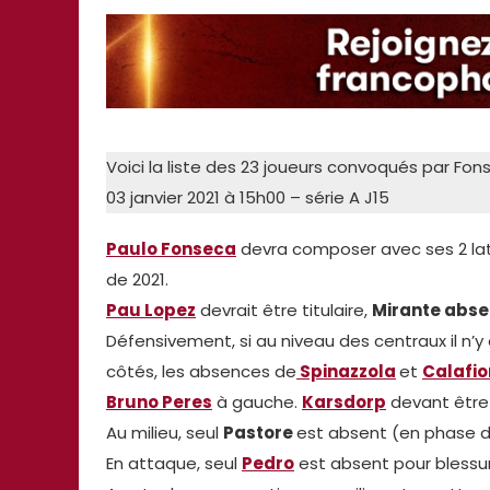
Voici la liste des 23 joueurs convoqués par F
03 janvier 2021 à 15h00 – série A J15
Paulo Fonseca
devra composer avec ses 2 lat
de 2021.
Pau Lopez
devrait être titulaire,
Mirante abse
Défensivement, si au niveau des centraux il n’y 
côtés, les absences de
Spinazzola
et
Calafio
Bruno Peres
à gauche.
Karsdorp
devant être t
Au milieu, seul
Pastore
est absent (en phase de
En attaque, seul
Pedro
est absent pour blessu