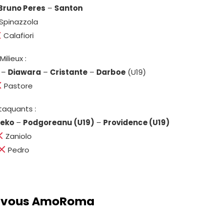
Bruno Peres
–
Santon
Spinazzola
Calafiori
Milieux :
–
Diawara
–
Cristante
–
Darboe
(U19)
Pastore
taquants :
zeko
–
Podgoreanu (U19)
–
Providence (U19)
Zaniolo
Pedro
z-vous AmoRoma