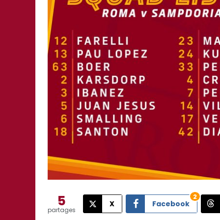
5
2
X
Facebook
partages