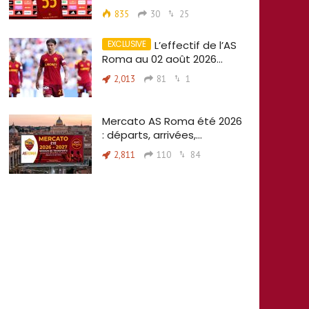
835
30
25
L’effectif de l’AS
Roma au 02 août 2026…
2,013
81
1
Mercato AS Roma été 2026
: départs, arrivées,…
2,811
110
84