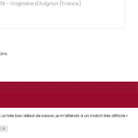
9 - Originaire d'Avignon (France)
ire.
n très bon début de saison, je m’attends à un match très difficile »
E A