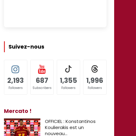
Suivez-nous
2,193
687
1,355
1,996
Followers
Subscribers
Followers
Followers
Mercato !
OFFICIEL : Konstantinos
Koulierakis est un
nouveau…