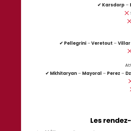
✔ Karsdorp
–
✔ Pellegrini
–
Veretout
–
Villar
At
✔ Mkhitaryan
–
Mayoral
–
Perez
–
D
Les rende