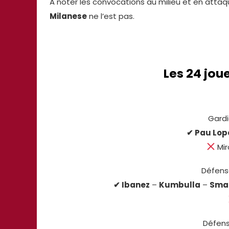
A noter les convocations au milieu et en atta
Milanese
ne l’est pas.
Les 24 jo
Gardi
✔ Pau Lope
Mir
Défens
✔ Ibanez
–
Kumbulla
–
Smal
Défens