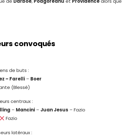
que de
Darboe
,
Podgoreanu
et
Providence
alors que
ueurs convoqués
ens de buts :
z – Farelli
–
Boer
ante (Blessé)
eurs centraux :
ling
–
Mancini
–
Juan Jesus
– Fazio
Fazio
eurs latéraux :