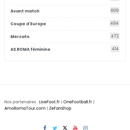
609
Avant match
494
Coupe d'Europe
472
Mercato
414
AS ROMA féminine
Nos partenaires :
LiveFoot.fr
|
OneFootball.fr
|
AmoRomaTour.com
|
ZeFanShop