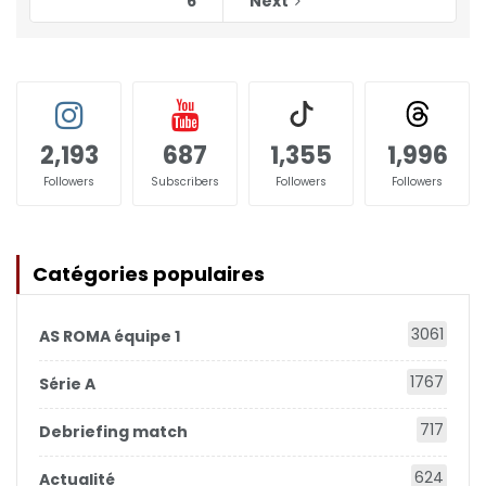
6
Next
2,193
687
1,355
1,996
Followers
Subscribers
Followers
Followers
Catégories populaires
3061
AS ROMA équipe 1
1767
Série A
717
Debriefing match
624
Actualité